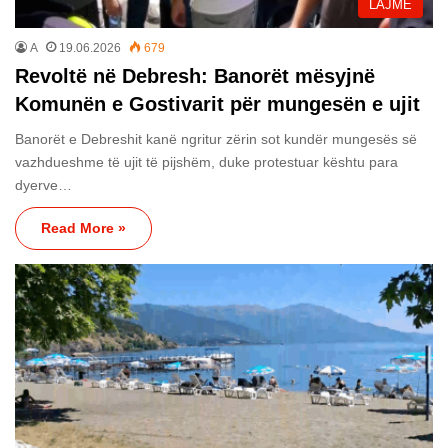
LAJME
A
19.06.2026
679
Revoltë në Debresh: Banorët mësyjnë
Komunën e Gostivarit për mungesën e ujit
Banorët e Debreshit kanë ngritur zërin sot kundër mungesës së
vazhdueshme të ujit të pijshëm, duke protestuar kështu para
dyerve…
Read More »