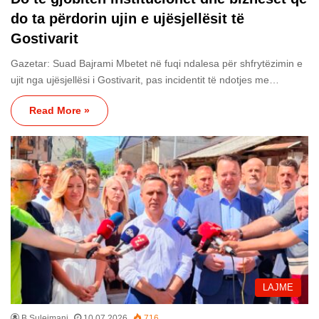
do ta përdorin ujin e ujësjellësit të
Gostivarit
Gazetar: Suad Bajrami Mbetet në fuqi ndalesa për shfrytëzimin e
ujit nga ujësjellësi i Gostivarit, pas incidentit të ndotjes me…
Read More »
LAJME
B Sulejmani
10.07.2026
716