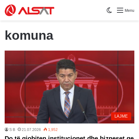
Switch skin
Menu
komuna
LAJME
S B
21.07.2026
1,952
Do të gjobiten institucionet dhe bizneset qe