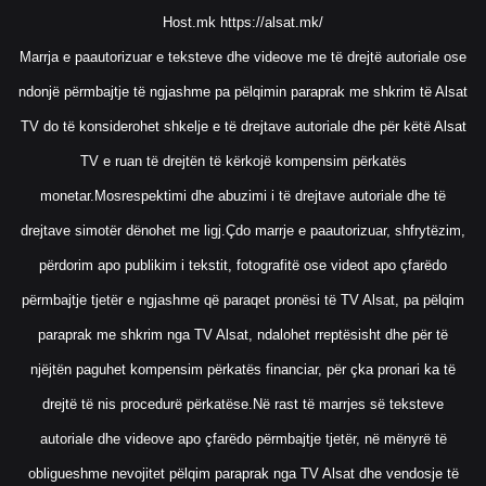
Host.mk
https://alsat.mk/
Marrja e paautorizuar e teksteve dhe videove me të drejtë autoriale ose
ndonjë përmbajtje të ngjashme pa pëlqimin paraprak me shkrim të Alsat
TV do të konsiderohet shkelje e të drejtave autoriale dhe për këtë Alsat
TV e ruan të drejtën të kërkojë kompensim përkatës
monetar.Mosrespektimi dhe abuzimi i të drejtave autoriale dhe të
drejtave simotër dënohet me ligj.Çdo marrje e paautorizuar, shfrytëzim,
përdorim apo publikim i tekstit, fotografitë ose videot apo çfarëdo
përmbajtje tjetër e ngjashme që paraqet pronësi të TV Alsat, pa pëlqim
paraprak me shkrim nga TV Alsat, ndalohet rreptësisht dhe për të
njëjtën paguhet kompensim përkatës financiar, për çka pronari ka të
drejtë të nis procedurë përkatëse.Në rast të marrjes së teksteve
autoriale dhe videove apo çfarëdo përmbajtje tjetër, në mënyrë të
obligueshme nevojitet pëlqim paraprak nga TV Alsat dhe vendosje të