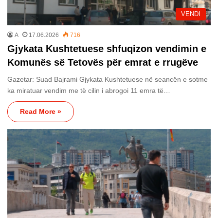
VENDI
A
17.06.2026
716
Gjykata Kushtetuese shfuqizon vendimin e
Komunës së Tetovës për emrat e rrugëve
Gazetar: Suad Bajrami Gjykata Kushtetuese në seancën e sotme
ka miratuar vendim me të cilin i abrogoi 11 emra të…
Read More »