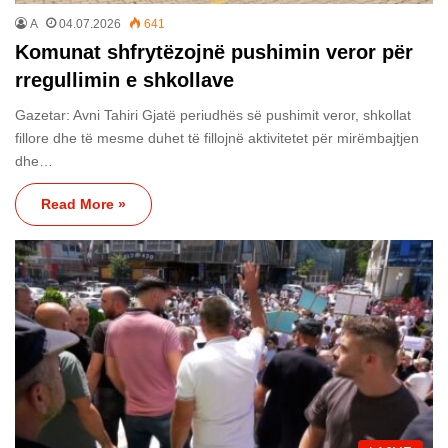
A
04.07.2026
641
Komunat shfrytëzojnë pushimin veror për
rregullimin e shkollave
Gazetar: Avni Tahiri Gjatë periudhës së pushimit veror, shkollat
fillore dhe të mesme duhet të fillojnë aktivitetet për mirëmbajtjen
dhe…
Read More »