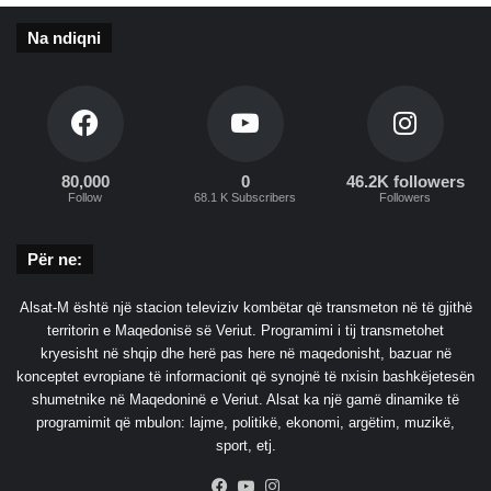
Na ndiqni
80,000
0
46.2K followers
Follow
68.1 K Subscribers
Followers
Për ne:
Alsat-M është një stacion televiziv kombëtar që transmeton në të gjithë
territorin e Maqedonisë së Veriut. Programimi i tij transmetohet
kryesisht në shqip dhe herë pas here në maqedonisht, bazuar në
konceptet evropiane të informacionit që synojnë të nxisin bashkëjetesën
shumetnike në Maqedoninë e Veriut. Alsat ka një gamë dinamike të
programimit që mbulon: lajme, politikë, ekonomi, argëtim, muzikë,
sport, etj.
Facebook
YouTube
Instagram