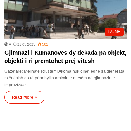
LAJME
A
21.05.2023
561
Gjimnazi i Kumanovës dy dekada pa objekt,
objekti i ri premtohet prej vitesh
Gazetare: Melihate Rrustemi Akoma nuk dihet edhe sa gjenerata
nxënësish do të përmbyllin arsimin e mesëm në gjimnazin e
improvizuar…
Read More »