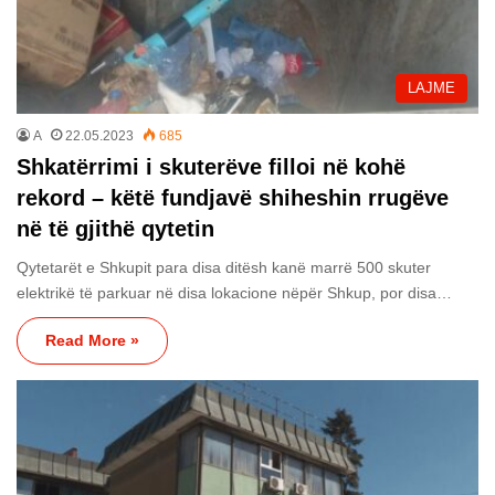
LAJME
A
22.05.2023
685
Shkatërrimi i skuterëve filloi në kohë
rekord – këtë fundjavë shiheshin rrugëve
në të gjithë qytetin
Qytetarët e Shkupit para disa ditësh kanë marrë 500 skuter
elektrikë të parkuar në disa lokacione nëpër Shkup, por disa…
Read More »