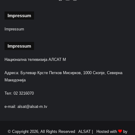
Impressum
Impressum
Impressum
Национална телевизија АЛСАТ М
Адреса: Булевар Крсте Петков Мисирков, 1000 Скопје, Северна
Македонија
Тел: 02 3216070
e-mail:
alsat@alsat-m.tv
© Copyright 2026, All Rights Reserved ALSAT |
Hosted with
by