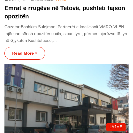
Emrat e rrugëve në Tetovë, pushteti fajson
opozitën
Gazetar:Bashkim Sulejmani Partnerët e koalicionit VMRO-VLEN
fajësuan sërish opozitën e cila, sipas tyre, përmes njerëzve të tyre
në Gjykatën Kushtetuese,…
Read More »
LAJME