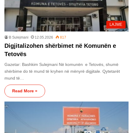
LAJME
B Sulejmani
12.05.2026
817
Digjitalizohen shërbimet në Komunën e
Tetovës
Gazetar: Bashkim Sulejmani Në komunën e Tetovës, shumë
shërbime do të mund të kryhen në mënyrë digjitale. Qytetarët
mund të…
Read More »