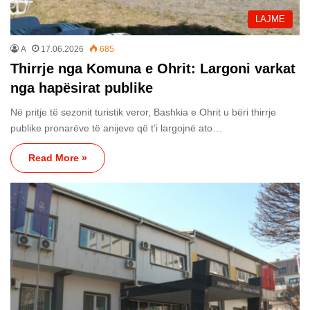
LAJME
A
17.06.2026
685
Thirrje nga Komuna e Ohrit: Largoni varkat
nga hapësirat publike
Në pritje të sezonit turistik veror, Bashkia e Ohrit u bëri thirrje
publike pronarëve të anijeve që t’i largojnë ato…
Read More »