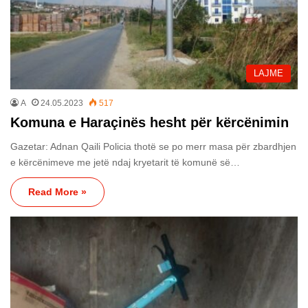
LAJME
A
24.05.2023
517
Komuna e Haraçinës hesht për kërcënimin
Gazetar: Adnan Qaili Policia thotë se po merr masa për zbardhjen
e kërcënimeve me jetë ndaj kryetarit të komunë së…
Read More »