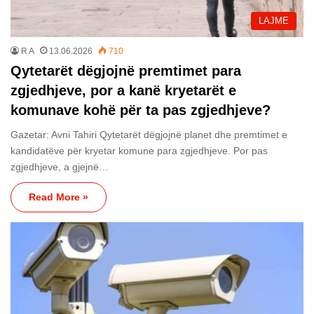
LAJME
R A
13.06.2026
710
Qytetarët dëgjojnë premtimet para
zgjedhjeve, por a kanë kryetarët e
komunave kohë për ta pas zgjedhjeve?
Gazetar: Avni Tahiri Qytetarët dëgjojnë planet dhe premtimet e
kandidatëve për kryetar komune para zgjedhjeve. Por pas
zgjedhjeve, a gjejnë…
Read More »