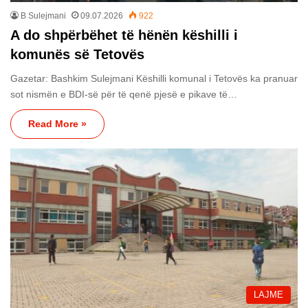
B Sulejmani
09.07.2026
922
A do shpërbëhet të hënën këshilli i
komunës së Tetovës
Gazetar: Bashkim Sulejmani Këshilli komunal i Tetovës ka pranuar
sot nismën e BDI-së për të qenë pjesë e pikave të…
Read More »
LAJME