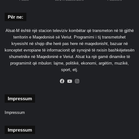
q
u
a
Për ne:
n
h
Alsat-M është një stacion televiziv kombëtar që transmeton në të gjithë
e
territorin e Maqedonisë së Veriut. Programimi i tij transmetohet
r
kryesisht në shqip dhe herë pas here në maqedonisht, bazuar në
o
konceptet evropiane të informacionit që synojnë të nxisin bashkëjetesën
t
shumetnike në Maqedoninë e Veriut. Alsat ka një gamë dinamike të
ë
programimit që mbulon: lajme, politikë, ekonomi, argëtim, muzikë,
K
sport, etj.
o
s
Facebook
YouTube
Instagram
o
v
ë
Impressum
s
Impressum
Impressum