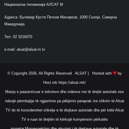
Национална телевизија АЛСАТ М
Адреса: Булевар Крсте Петков Мисирков, 1000 Скопје, Северна
Македонија
Тел: 02 3216070
e-mail:
alsat@alsat-m.tv
© Copyright 2026, All Rights Reserved ALSAT |
Hosted with
by
Host.mk
https://alsat.mk/
Marrja e paautorizuar e teksteve dhe videove me të drejtë autoriale ose
ndonjë përmbajtje të ngjashme pa pëlqimin paraprak me shkrim të Alsat
TV do të konsiderohet shkelje e të drejtave autoriale dhe për këtë Alsat
TV e ruan të drejtën të kërkojë kompensim përkatës
monetar.Mosrespektimi dhe abuzimi i të drejtave autoriale dhe të