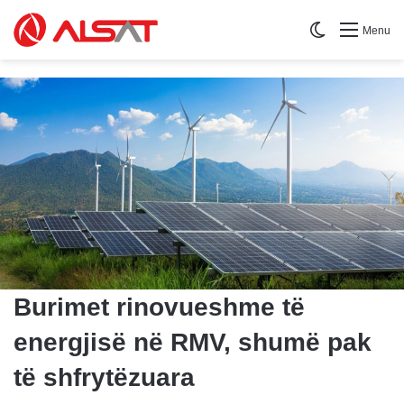
Switch skin
Menu
Burimet rinovueshme të
energjisë në RMV, shumë pak
të shfrytëzuara