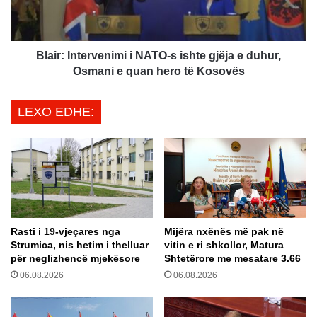
d
I
h
n
j
t
e
e
Blair: Intervenimi i NATO-s ishte gjëja e duhur,
t
r
Osmani e quan hero të Kosovës
b
v
u
e
LEXO EDHE:
l
n
l
i
g
m
a
i
r
i
e
N
n
A
ë
T
Rasti i 19-vjeçares nga
Mijëra nxënës më pak në
M
O
Strumica, nis hetim i thelluar
vitin e ri shkollor, Matura
a
-
për neglizhencë mjekësore
Shtetërore me mesatare 3.66
q
s
06.08.2026
06.08.2026
e
i
d
s
o
h