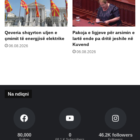
n
t
i
e
n
g
ë
j
e
ë
Qeveria shqyrton uljen e
Pakoja e ligjeve për arsimin e
V
j
çmimit të energjisë elektrike
lartë ende pa dritë jeshile në
e
a
Kuvend
06.08.2026
r
e
06.08.2026
i
d
u
u
t
h
?
u
r
,
Na ndiqni
O
s
m
a
n
i
e
80,000
0
46.2K followers
Follow
68.1 K Subscribers
Followers