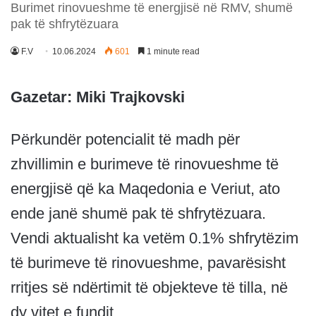
Burimet rinovueshme të energjisë në RMV, shumë
pak të shfrytëzuara
F.V
10.06.2024
601
1 minute read
Gazetar: Miki Trajkovski
Përkundër potencialit të madh për
zhvillimin e burimeve të rinovueshme të
energjisë që ka Maqedonia e Veriut, ato
ende janë shumë pak të shfrytëzuara.
Vendi aktualisht ka vetëm 0.1% shfrytëzim
të burimeve të rinovueshme, pavarësisht
rritjes së ndërtimit të objekteve të tilla, në
dy vitet e fundit.