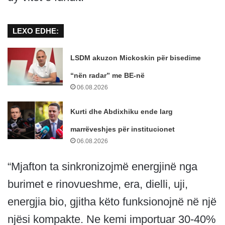
LEXO EDHE:
LSDM akuzon Mickoskin për bisedime
“nën radar” me BE-në
06.08.2026
Kurti dhe Abdixhiku ende larg
marrëveshjes për institucionet
06.08.2026
“Mjafton ta sinkronizojmë energjinë nga
burimet e rinovueshme, era, dielli, uji,
energjia bio, gjitha këto funksionojnë në një
njësi kompakte. Ne kemi importuar 30-40%