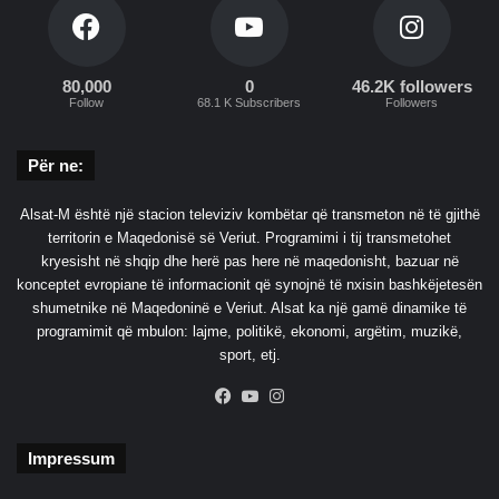
s
h
f
r
80,000
0
46.2K followers
y
Follow
68.1 K Subscribers
Followers
t
ë
Për ne:
z
u
a
Alsat-M është një stacion televiziv kombëtar që transmeton në të gjithë
r
territorin e Maqedonisë së Veriut. Programimi i tij transmetohet
a
kryesisht në shqip dhe herë pas here në maqedonisht, bazuar në
konceptet evropiane të informacionit që synojnë të nxisin bashkëjetesën
shumetnike në Maqedoninë e Veriut. Alsat ka një gamë dinamike të
programimit që mbulon: lajme, politikë, ekonomi, argëtim, muzikë,
sport, etj.
Facebook
YouTube
Instagram
Impressum