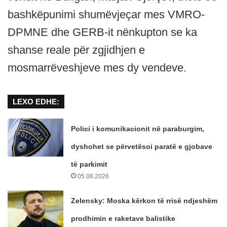
bashkëpunimi shumëvjeçar mes VMRO-
DPMNE dhe GERB-it nënkupton se ka
shanse reale për zgjidhjen e
mosmarrëveshjeve mes dy vendeve.
LEXO EDHE:
Polici i komunikacionit në paraburgim,
dyshohet se përvetësoi paratë e gjobave
të parkimit
05.08.2026
Zelensky: Moska kërkon të rrisë ndjeshëm
prodhimin e raketave balistike