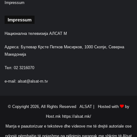
Impressum
Impressum
Национална телевизија АЛСАТ М
Адреса: Булевар Крсте Петков Мисирков, 1000 Скопје, Северна
Македонија
Тел: 02 3216070
e-mail:
alsat@alsat-m.tv
© Copyright 2026, All Rights Reserved ALSAT |
Hosted with
by
Host.mk
https://alsat.mk/
Marrja e paautorizuar e teksteve dhe videove me të drejtë autoriale ose
ndonjë përmbajtje të ngjashme pa pëlqimin paraprak me shkrim të Alsat