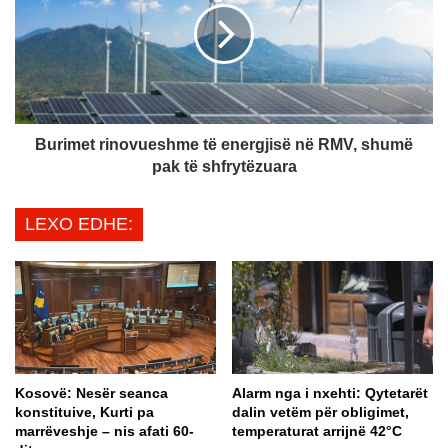
e
i
s
m
ë
e
t
t
ë
r
Q
i
e
n
Burimet rinovueshme të energjisë në RMV, shumë
v
o
pak të shfrytëzuara
e
v
r
u
LEXO EDHE:
i
e
s
s
ë
h
,
m
t
e
r
t
e
ë
g
e
Kosovë: Nesër seanca
Alarm nga i nxehti: Qytetarët
t
n
konstituive, Kurti pa
dalin vetëm për obligimet,
a
e
marrëveshje – nis afati 60-
temperaturat arrijnë 42°C
r
r