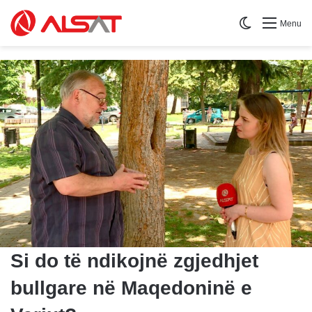
Switch skin
Menu
Si do të ndikojnë zgjedhjet
bullgare në Maqedoninë e