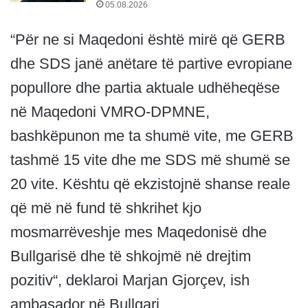
05.08.2026
“Për ne si Maqedoni është mirë që GERB
dhe SDS janë anëtare të partive evropiane
popullore dhe partia aktuale udhëheqëse
në Maqedoni VMRO-DPMNE,
bashkëpunon me ta shumë vite, me GERB
tashmë 15 vite dhe me SDS më shumë se
20 vite. Kështu që ekzistojnë shanse reale
që më në fund të shkrihet kjo
mosmarrëveshje mes Maqedonisë dhe
Bullgarisë dhe të shkojmë në drejtim
pozitiv“, deklaroi Marjan Gjorçev, ish
ambasador në Bullgari.