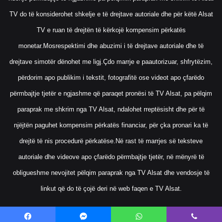
TV do të konsiderohet shkelje e të drejtave autoriale dhe për këtë Alsat
TV e ruan të drejtën të kërkojë kompensim përkatës
monetar.Mosrespektimi dhe abuzimi i të drejtave autoriale dhe të
drejtave simotër dënohet me ligj.Çdo marrje e paautorizuar, shfrytëzim,
përdorim apo publikim i tekstit, fotografitë ose videot apo çfarëdo
përmbajtje tjetër e ngjashme që paraqet pronësi të TV Alsat, pa pëlqim
paraprak me shkrim nga TV Alsat, ndalohet rreptësisht dhe për të
njëjtën paguhet kompensim përkatës financiar, për çka pronari ka të
drejtë të nis procedurë përkatëse.Në rast të marrjes së teksteve
autoriale dhe videove apo çfarëdo përmbajtje tjetër, në mënyrë të
obligueshme nevojitet pëlqim paraprak nga TV Alsat dhe vendosje të
linkut që do të çojë deri në web faqen e TV Alsat.