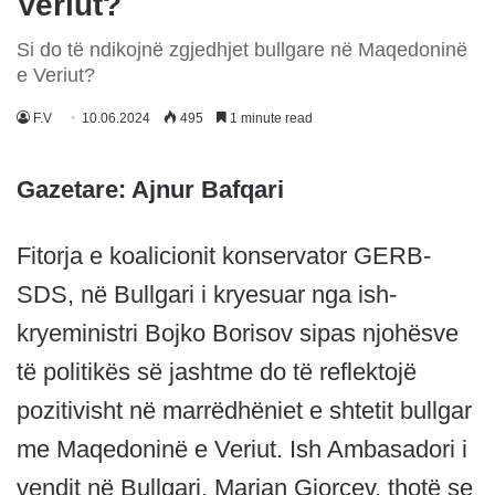
Veriut?
Si do të ndikojnë zgjedhjet bullgare në Maqedoninë
e Veriut?
F.V
10.06.2024
495
1 minute read
Gazetare: Ajnur Bafqari
Fitorja e koalicionit konservator GERB-
SDS, në Bullgari i kryesuar nga ish-
kryeministri Bojko Borisov sipas njohësve
të politikës së jashtme do të reflektojë
pozitivisht në marrëdhëniet e shtetit bullgar
me Maqedoninë e Veriut. Ish Ambasadori i
vendit në Bullgari, Marjan Gjorçev, thotë se