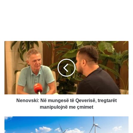
N
e
n
o
v
s
k
i
:
N
Nenovski: Në mungesë të Qeverisë, tregtarët
ë
manipulojnë me çmimet
m
u
B
n
u
g
r