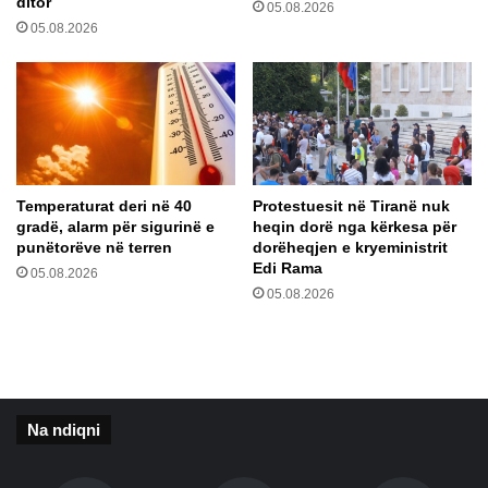
ditor
05.08.2026
ë
g
05.08.2026
t
j
m
i
a
s
n
ë
i
n
p
ë
u
R
l
M
Temperaturat deri në 40
Protestuesit në Tiranë nuk
o
V
gradë, alarm për sigurinë e
heqin dorë nga kërkesa për
j
,
punëtorëve në terren
dorëheqjen e kryeministrit
n
s
Edi Rama
05.08.2026
ë
h
05.08.2026
m
u
e
m
ç
ë
m
p
i
a
m
k
Na ndiqni
e
t
t
ë