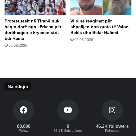
a
p
s
ë
h
,
Protestuesit në Tiranë nuk
Vijojnë reagimet për
t
n
heqin dorë nga kërkesa për
shpalljen non grata të Valon
ë
ë
dorëheqjen e kryeministrit
Belës dhe Bekir Halimit
t
F
Edi Rama
05.08.2026
e
r
05.08.2026
r
a
r
n
e
c
n
ë
i
l
t
ë
Na ndiqni
1
.
2
m
i
l
80,000
0
46.2K followers
i
Follow
68.1 K Subscribers
Followers
o