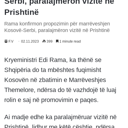
Serbi, paralajmëron vizitë në
Prishtinë
Rama konfirmon propozimin për marrëveshjen
Kosovë-Serbi, paralajmëron vizitë në Prishtinë
F.V
02.11.2023
399
1 minute read
Kryeministri Edi Rama, ka thënë se
Shqipëria do ta mbështes fuqimisht
Kosovën në zbatimin e Marrëveshjes
Themelore, ndërsa do të vazhdojë të luaj
rolin e saj në promovimin e paqes.
Ai madje edhe ka paralajmëruar vizitë në
Prishtinë, lidhur me këtë çështje, ndërsa