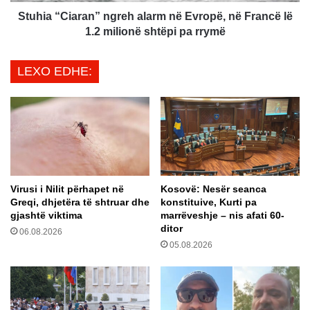
i
n
a
Stuhia “Ciaran” ngreh alarm në Evropë, në Francë lë
i
r
1.2 milionë shtëpi pa rrymë
s
a
ë
n
LEXO EDHE:
,
”
D
n
e
g
L
r
i
e
g
h
t
a
p
l
Virusi i Nilit përhapet në
Kosovë: Nesër seanca
l
a
Greqi, dhjetëra të shtruar dhe
konstituive, Kurti pa
o
r
gjashtë viktima
marrëveshje – nis afati 60-
t
m
ditor
06.08.2026
6
n
05.08.2026
j
ë
a
E
v
v
ë
r
j
o