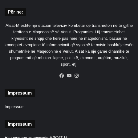
n
ë
Për ne:
s
h
Alsat-M është një stacion televiziv kombëtar që transmeton në të gjithë
t
territorin e Maqedonisë së Veriut. Programimi i tij transmetohet
ë
kryesisht në shqip dhe herë pas here në maqedonisht, bazuar në
p
konceptet evropiane të informacionit që synojnë të nxisin bashkëjetesën
i
shumetnike në Maqedoninë e Veriut. Alsat ka një gamë dinamike të
p
programimit që mbulon: lajme, politikë, ekonomi, argëtim, muzikë,
a
sport, etj.
r
r
Facebook
YouTube
Instagram
y
m
Impressum
ë
Impressum
Impressum
Национална телевизија АЛСАТ М