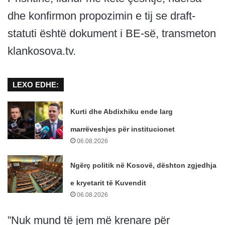
dhe konfirmon propozimin e tij se draft-
statuti është dokument i BE-së, transmeton
klankosova.tv.
LEXO EDHE:
Kurti dhe Abdixhiku ende larg
marrëveshjes për institucionet
06.08.2026
Ngërç politik në Kosovë, dështon zgjedhja
e kryetarit të Kuvendit
06.08.2026
”Nuk mund të jem më krenare për