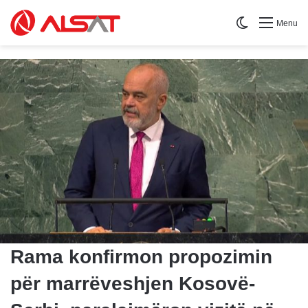
Switch skin
Menu
Rama konfirmon propozimin
për marrëveshjen Kosovë-