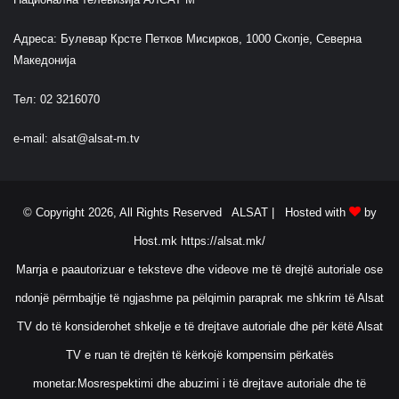
Адреса: Булевар Крсте Петков Мисирков, 1000 Скопје, Северна
Македонија
Тел: 02 3216070
e-mail:
alsat@alsat-m.tv
© Copyright 2026, All Rights Reserved ALSAT |
Hosted with
by
Host.mk
https://alsat.mk/
Marrja e paautorizuar e teksteve dhe videove me të drejtë autoriale ose
ndonjë përmbajtje të ngjashme pa pëlqimin paraprak me shkrim të Alsat
TV do të konsiderohet shkelje e të drejtave autoriale dhe për këtë Alsat
TV e ruan të drejtën të kërkojë kompensim përkatës
monetar.Mosrespektimi dhe abuzimi i të drejtave autoriale dhe të