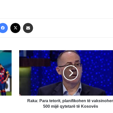
Facebook
X
Share via Email
Raka:
Para
tetorit,
planifikohen
të
vaksinohen
500
mijë
qytetarë
të
Raka: Para tetorit, planifikohen të vaksinohe
Kosovës
500 mijë qytetarë të Kosovës