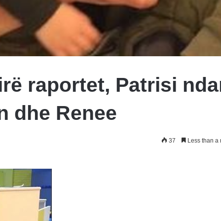
rë raportet, Patrisi nd
ian dhe Renee
37
Less than a 