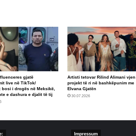
nfluenceres gjatë
Artisti tetovar Rilind Alimani vje
it live në TikTok/
projekt të ri në bashkëpunim me
t bosi i drogës në Meksikë,
Elvana Gjatën
te e dashura e djalit të tij
30.07.2026
6
e:
Impressum