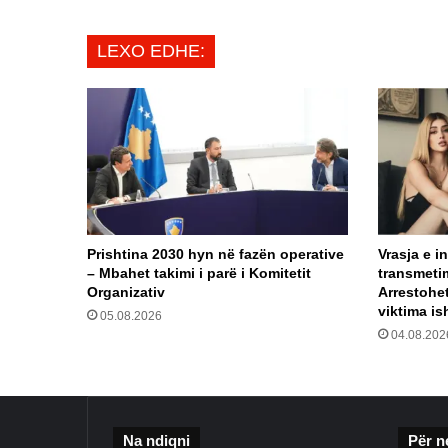
LEXO EDHE:
Prishtina 2030 hyn në fazën operative
Vrasja e i
– Mbahet takimi i parë i Komitetit
transmetim
Organizativ
Arrestohe
viktima ish
05.08.2026
04.08.202
Na ndiqni
Për n