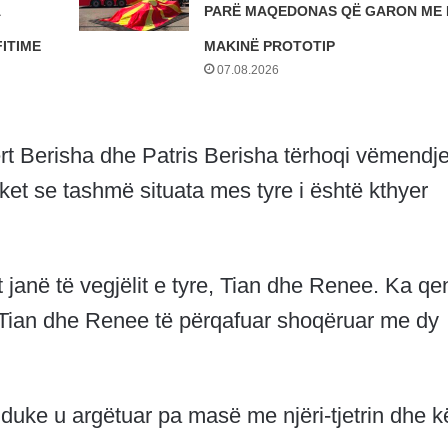
A
PARË MAQEDONAS QË GARON ME 
FITIME
MAKINË PROTOTIP
07.08.2026
ert Berisha dhe Patris Berisha tërhoqi vëmendj
et se tashmë situata mes tyre i është kthyer
t janë të vegjëlit e tyre, Tian dhe Renee. Ka qe
o të Tian dhe Renee të përqafuar shoqëruar me dy
 duke u argëtuar pa masë me njëri-tjetrin dhe k