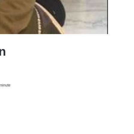
an
minute