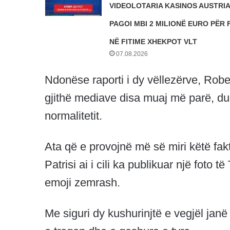
VIDEOLOTARIA KASINOS AUSTRI
PAGOI MBI 2 MILIONË EURO PËR 
NË FITIME XHEKPOT VLT
07.08.2026
Ndonëse raporti i dy vëllezërve, Rob
gjithë mediave disa muaj më parë, duk
normalitetit.
Ata që e provojnë më së miri këtë fak
Patrisi ai i cili ka publikuar një fot
emoji zemrash.
Me siguri dy kushurinjtë e vegjël janë