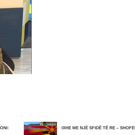
ONI:
IXHE ME NJË SFIDË TË RE – SHOFER