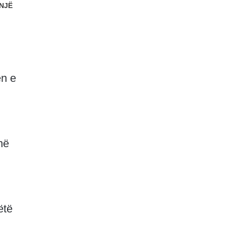
NJË
en e
në
ëtë