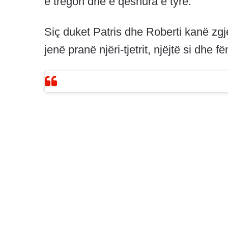
e tregon dhe e qeshura e tyre.
Siç duket Patris dhe Roberti kanë zgj
jenë pranë njëri-tjetrit, njëjtë si dhe fë