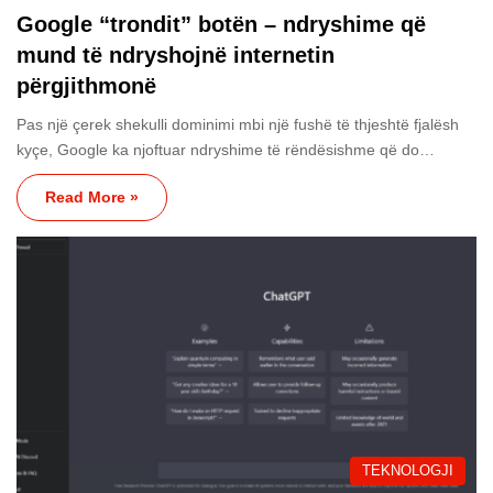
Google “trondit” botën – ndryshime që
mund të ndryshojnë internetin
përgjithmonë
Pas një çerek shekulli dominimi mbi një fushë të thjeshtë fjalësh
kyçe, Google ka njoftuar ndryshime të rëndësishme që do…
Read More »
TEKNOLOGJI