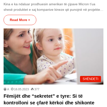
Kina e ka ndaluar prodhuesin amerikan të çipave Micron t’ua
shesë produktet e saj kompanive kineze që punojnë në projekte…
Read More »
SHËNDETI
A
16.05.2023
377
Fëmijët dhe “sekretet” e tyre: Si të
kontrolloni se çfarë kërkoi dhe shikonte