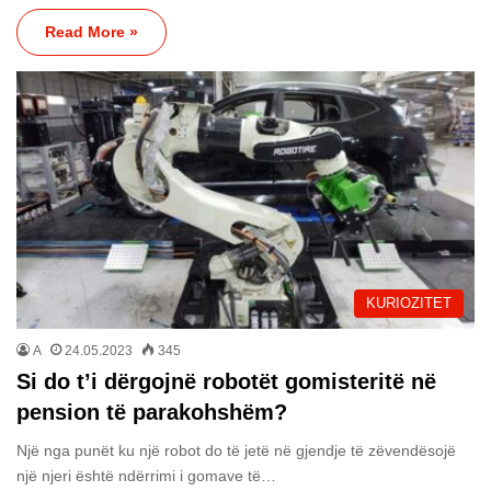
Read More »
KURIOZITET
A
24.05.2023
345
Si do t’i dërgojnë robotët gomisteritë në
pension të parakohshëm?
Një nga punët ku një robot do të jetë në gjendje të zëvendësojë
një njeri është ndërrimi i gomave të…