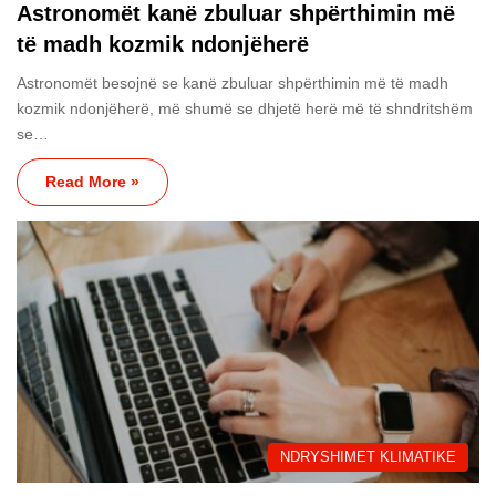
Astronomët kanë zbuluar shpërthimin më
të madh kozmik ndonjëherë
Astronomët besojnë se kanë zbuluar shpërthimin më të madh
kozmik ndonjëherë, më shumë se dhjetë herë më të shndritshëm
se…
Read More »
NDRYSHIMET KLIMATIKE