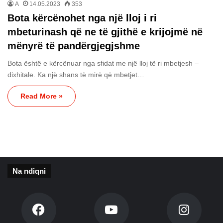
A
14.05.2023
353
Bota kërcënohet nga një lloj i ri
mbeturinash që ne të gjithë e krijojmë në
mënyrë të pandërgjegjshme
Bota është e kërcënuar nga sfidat me një lloj të ri mbetjesh –
dixhitale. Ka një shans të mirë që mbetjet…
Read More »
Na ndiqni