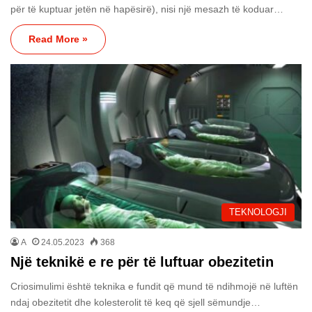
për të kuptuar jetën në hapësirë), nisi një mesazh të koduar…
Read More »
TEKNOLOGJI
A
24.05.2023
368
Një teknikë e re për të luftuar obezitetin
Criosimulimi është teknika e fundit që mund të ndihmojë në luftën
ndaj obezitetit dhe kolesterolit të keq që sjell sëmundje…