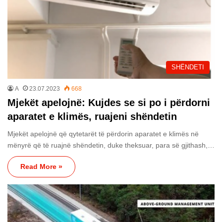
SHËNDETI
A
23.07.2023
668
Mjekët apelojnë: Kujdes se si po i përdorni
aparatet e klimës, ruajeni shëndetin
Mjekët apelojnë që qytetarët të përdorin aparatet e klimës në
mënyrë që të ruajnë shëndetin, duke theksuar, para së gjithash,…
Read More »