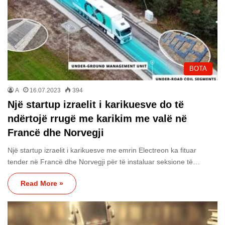
BOTA
A
16.07.2023
394
Një startup izraelit i karikuesve do të
ndërtojë rrugë me karikim me valë në
Francë dhe Norvegji
Një startup izraelit i karikuesve me emrin Electreon ka fituar
tender në Francë dhe Norvegji për të instaluar seksione të…
Read More »