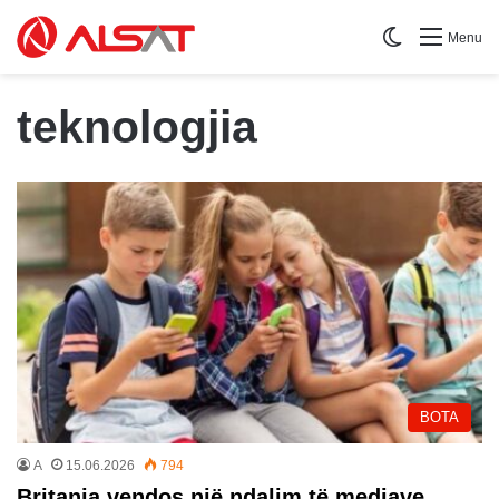
Switch skin
Menu
teknologjia
BOTA
A
15.06.2026
794
Britania vendos një ndalim të mediave