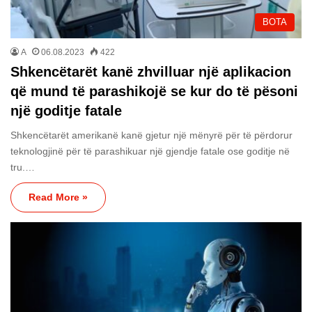
BOTA
A
06.08.2023
422
Shkencëtarët kanë zhvilluar një aplikacion
që mund të parashikojë se kur do të pësoni
një goditje fatale
Shkencëtarët amerikanë kanë gjetur një mënyrë për të përdorur
teknologjinë për të parashikuar një gjendje fatale ose goditje në
tru.…
Read More »