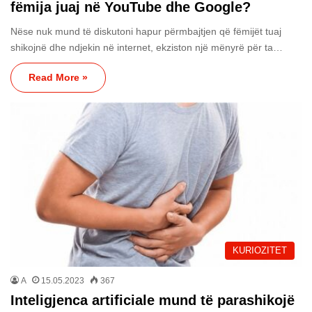
fëmija juaj në YouTube dhe Google?
Nëse nuk mund të diskutoni hapur përmbajtjen që fëmijët tuaj
shikojnë dhe ndjekin në internet, ekziston një mënyrë për ta…
Read More »
KURIOZITET
A
15.05.2023
367
Inteligjenca artificiale mund të parashikojë