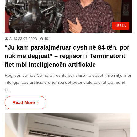
BOTA
A
23.07.2023
494
“Ju kam paralajmëruar qysh në 84-tën, por
nuk më dëgjuat” – regjisori i Terminatorit
flet mbi inteligjencën artificiale
Regjisori James Cameron është përfshirë në debatin në rritje mbi
inteligjencës artificiale dhe rreziqet potenciale të cilat ajo mund
t’i…
Read More »