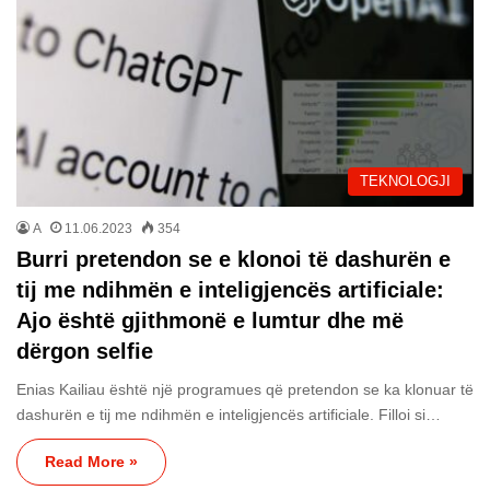
TEKNOLOGJI
A
11.06.2023
354
Burri pretendon se e klonoi të dashurën e
tij me ndihmën e inteligjencës artificiale:
Ajo është gjithmonë e lumtur dhe më
dërgon selfie
Enias Kailiau është një programues që pretendon se ka klonuar të
dashurën e tij me ndihmën e inteligjencës artificiale. Filloi si…
Read More »