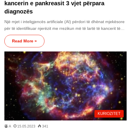
kancerin e pankreasit 3 vjet përpara
diagnozës
Një mjet i inteligjencës artificiale (AI) përdori të dhënat mjekësore
për të identifikuar njerëzit me rrezikun më të lartë të kancerit të…
Read More »
KURIOZITET
A
15.05.2023
341