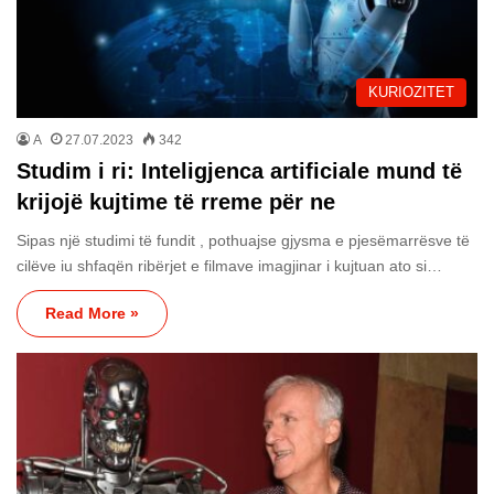
KURIOZITET
A
27.07.2023
342
Studim i ri: Inteligjenca artificiale mund të
krijojë kujtime të rreme për ne
Sipas një studimi të fundit , pothuajse gjysma e pjesëmarrësve të
cilëve iu shfaqën ribërjet e filmave imagjinar i kujtuan ato si…
Read More »