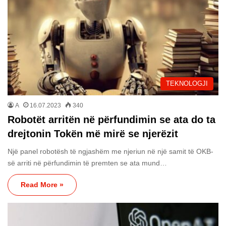
TEKNOLOGJI
A
16.07.2023
340
Robotët arritën në përfundimin se ata do ta
drejtonin Tokën më mirë se njerëzit
Një panel robotësh të ngjashëm me njeriun në një samit të OKB-
së arriti në përfundimin të premten se ata mund…
Read More »