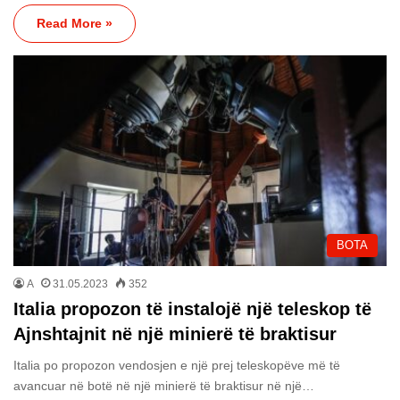
Read More »
BOTA
A
31.05.2023
352
Italia propozon të instalojë një teleskop të
Ajnshtajnit në një minierë të braktisur
Italia po propozon vendosjen e një prej teleskopëve më të
avancuar në botë në një minierë të braktisur në një…