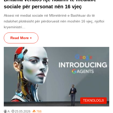
sociale për personat nën 16 vjeç
Aksesi në mediat sociale në Mbretërinë e Bashkuar do të
ndalohet plotësisht për përdoruesit nën moshën 16 vjeç, njoftoi
kryeministri…
Read More »
TEKNOLOGJI
A
25.05.2026
766