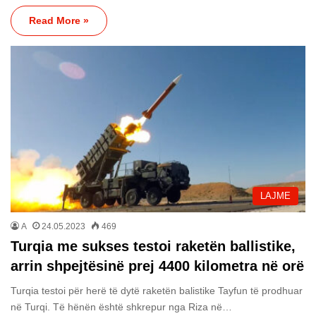
Read More »
LAJME
A
24.05.2023
469
Turqia me sukses testoi raketën ballistike,
arrin shpejtësinë prej 4400 kilometra në orë
Turqia testoi për herë të dytë raketën balistike Tayfun të prodhuar
në Turqi. Të hënën është shkrepur nga Riza në…