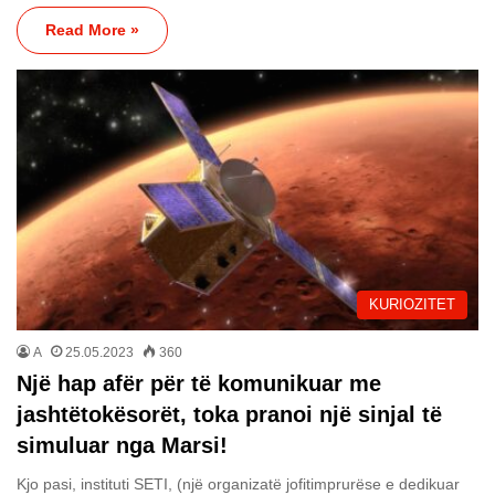
Read More »
KURIOZITET
A
25.05.2023
360
Një hap afër për të komunikuar me
jashtëtokësorët, toka pranoi një sinjal të
simuluar nga Marsi!
Kjo pasi, instituti SETI, (një organizatë jofitimprurëse e dedikuar