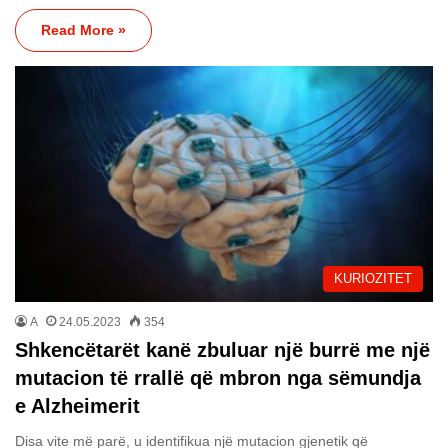
Read More »
KURIOZITET
A
24.05.2023
354
Shkencëtarët kanë zbuluar një burrë me një
mutacion të rrallë që mbron nga sëmundja
e Alzheimerit
Disa vite më parë, u identifikua një mutacion gjenetik që