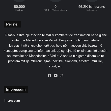
80,000
0
46.2K followers
Follow
68.1 K Subscribers
Followers
Për ne:
Alsat-M është një stacion televiziv kombëtar që transmeton në të gjithë
territorin e Maqedonisë së Veriut. Programimi i tij transmetohet
kryesisht në shqip dhe herë pas here në maqedonisht, bazuar në
konceptet evropiane të informacionit që synojnë të nxisin bashkëjetesën
shumetnike në Maqedoninë e Veriut. Alsat ka një gamë dinamike të
programimit që mbulon: lajme, politikë, ekonomi, argëtim, muzikë,
sport, etj.
Facebook
YouTube
Instagram
Impressum
Impressum