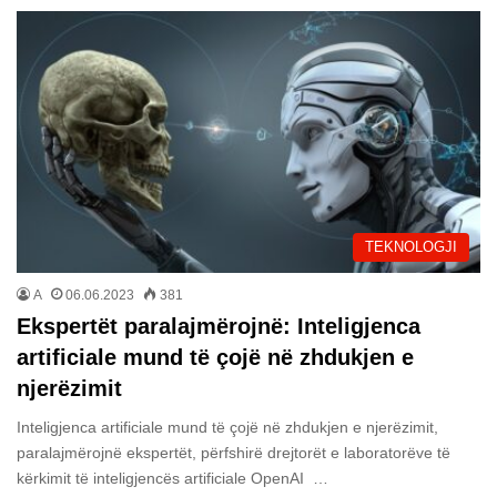
TEKNOLOGJI
A
06.06.2023
381
Ekspertët paralajmërojnë: Inteligjenca
artificiale mund të çojë në zhdukjen e
njerëzimit
Inteligjenca artificiale mund të çojë në zhdukjen e njerëzimit,
paralajmërojnë ekspertët, përfshirë drejtorët e laboratorëve të
kërkimit të inteligjencës artificiale OpenAI …