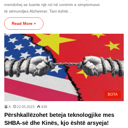
mendohej se luante një rol në vonimin e simptomave
të sëmundjes Alzheimer. Tani është…
Read More »
BOTA
A
22.05.2023
439
Përshkallëzohet beteja teknologjike mes
SHBA-së dhe Kinës, kjo është arsyeja!