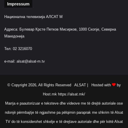
Impressum
Национална телевизија АЛСАТ М
Адреса: Булевар Крсте Петков Мисирков, 1000 Скопје, Северна
Македонија
Тел: 02 3216070
e-mail:
alsat@alsat-m.tv
© Copyright 2026, All Rights Reserved ALSAT |
Hosted with
by
Host.mk
https://alsat.mk/
Marrja e paautorizuar e teksteve dhe videove me të drejtë autoriale ose
ndonjë përmbajtje të ngjashme pa pëlqimin paraprak me shkrim të Alsat
TV do të konsiderohet shkelje e të drejtave autoriale dhe për këtë Alsat