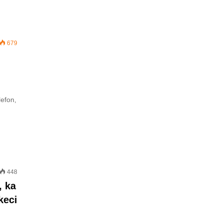
679
efon,
448
, ka
keci