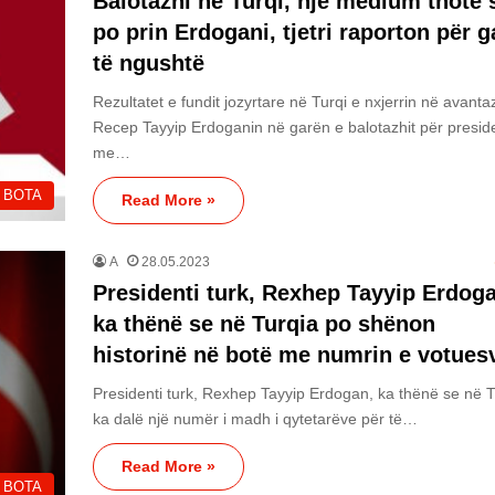
Balotazhi në Turqi, një medium thotë 
po prin Erdogani, tjetri raporton për g
të ngushtë
Rezultatet e fundit jozyrtare në Turqi e nxjerrin në avanta
Recep Tayyip Erdoganin në garën e balotazhit për presid
me…
BOTA
Read More »
A
28.05.2023
Presidenti turk, Rexhep Tayyip Erdog
ka thënë se në Turqia po shënon
historinë në botë me numrin e votues
Presidenti turk, Rexhep Tayyip Erdogan, ka thënë se në T
ka dalë një numër i madh i qytetarëve për të…
Read More »
BOTA