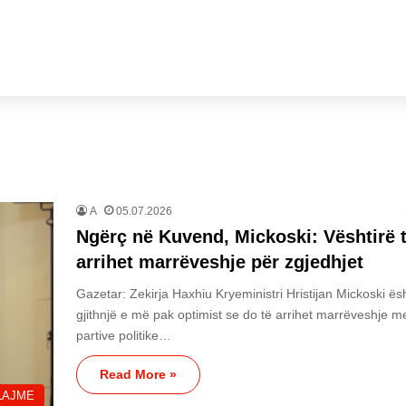
A
05.07.2026
Ngërç në Kuvend, Mickoski: Vështirë 
arrihet marrëveshje për zgjedhjet
Gazetar: Zekirja Haxhiu Kryeministri Hristijan Mickoski ës
gjithnjë e më pak optimist se do të arrihet marrëveshje m
partive politike…
Read More »
LAJME