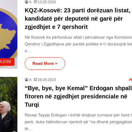
A
13.05.2026
KQZ-Kosovë: 23 parti dorëzuan listat,
kandidatë për deputetë në garë për
zgjedhjet e 7 qershorit
Në Kosovë ka përfunduar afati i përcaktuar nga Komision
Qendror i Zgjedhjeve për partitë politike ë t’i dorëzojnë lis
e…
AJONI
Read More »
A
28.05.2023
“Bye, bye, bye Kemal” Erdogan shpall
fitoren në zgjedhjet presidenciale në
Turqi
Recep Tayyip Erdogan i është drejtuar turmave për herë 
parë, duke falënderuar njerëzit që “na dhanë përgjegjësi
të…