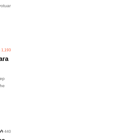
votuar
1,193
ara
cep
dhe
440