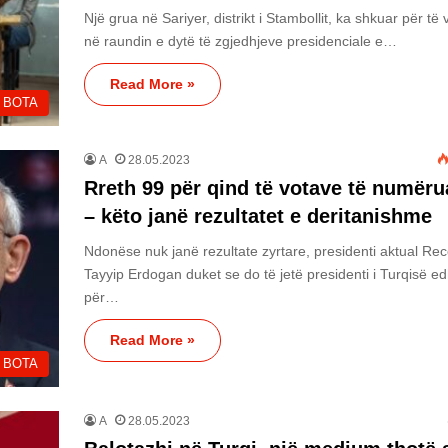
Një grua në Sariyer, distrikt i Stambollit, ka shkuar për të 
në raundin e dytë të zgjedhjeve presidenciale e…
Read More »
BOTA
A
28.05.2023
Rreth 99 për qind të votave të numëru
– këto janë rezultatet e deritanishme
Ndonëse nuk janë rezultate zyrtare, presidenti aktual Re
Tayyip Erdogan duket se do të jetë presidenti i Turqisë e
për…
Read More »
BOTA
A
28.05.2023