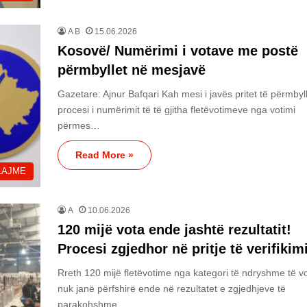
A B
15.06.2026
Kosovë/ Numërimi i votave me postë
përmbyllet në mesjavë
Gazetare: Ajnur Bafqari Kah mesi i javës pritet të përmbyl
procesi i numërimit të të gjitha fletëvotimeve nga votimi
përmes…
Read More »
LAJME
A
10.06.2026
120 mijë vota ende jashtë rezultatit!
Procesi zgjedhor në pritje të verifikimi
Rreth 120 mijë fletëvotime nga kategori të ndryshme të vo
nuk janë përfshirë ende në rezultatet e zgjedhjeve të
parakohshme…