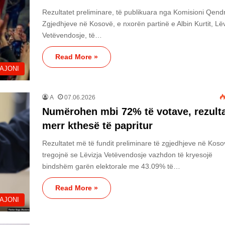
Rezultatet preliminare, të publikuara nga Komisioni Qendr
Zgjedhjeve në Kosovë, e nxorën partinë e Albin Kurtit, Lë
Vetëvendosje, të…
Read More »
AJONI
A
07.06.2026
Numërohen mbi 72% të votave, rezulta
merr kthesë të papritur
Rezultatet më të fundit preliminare të zgjedhjeve në Kos
tregojnë se Lëvizja Vetëvendosje vazhdon të kryesojë
bindshëm garën elektorale me 43.09% të…
Read More »
AJONI