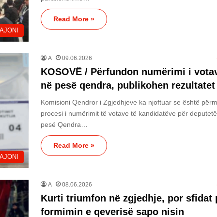
Read More »
AJONI
A
09.06.2026
KOSOVË / Përfundon numërimi i vota
në pesë qendra, publikohen rezultatet
Komisioni Qendror i Zgjedhjeve ka njoftuar se është përm
procesi i numërimit të votave të kandidatëve për deputet
pesë Qendra…
Read More »
AJONI
A
08.06.2026
Kurti triumfon në zgjedhje, por sfidat 
formimin e qeverisë sapo nisin