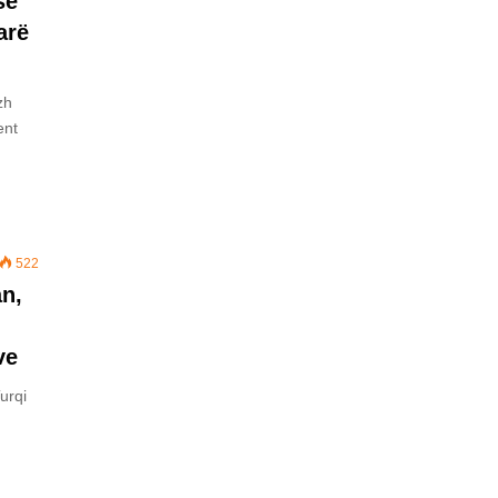
se
arë
zh
ent
522
an,
ve
urqi