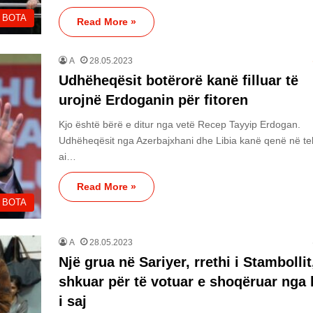
BOTA
Read More »
A
28.05.2023
Udhëheqësit botërorë kanë filluar të
urojnë Erdoganin për fitoren
Kjo është bërë e ditur nga vetë Recep Tayyip Erdogan.
Udhëheqësit nga Azerbajxhani dhe Libia kanë qenë në tel
ai…
Read More »
BOTA
A
28.05.2023
Një grua në Sariyer, rrethi i Stambollit
shkuar për të votuar e shoqëruar nga 
i saj