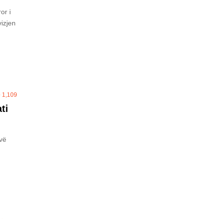
or i
vizjen
1,109
ti
ovë