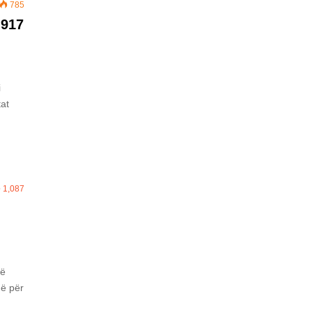
785
 917
i
tat
1,087
të
në për