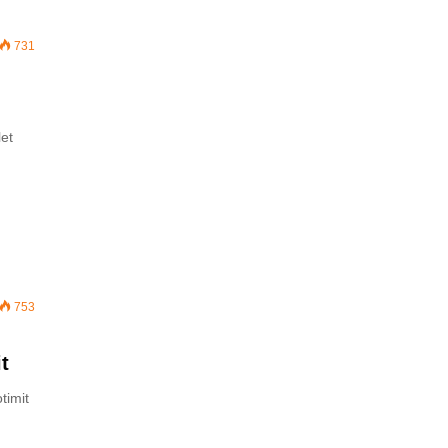
731
let
753
t
timit