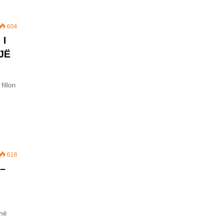
604
 I
JË
fillon
618
 –
 në