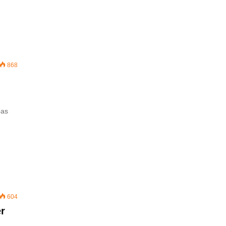
868
pas
604
ër