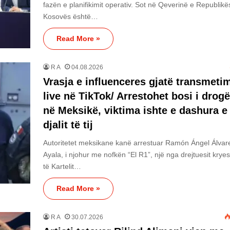
fazën e planifikimit operativ. Sot në Qeverinë e Republikë
Kosovës është…
Read More »
R A
04.08.2026
Vrasja e influenceres gjatë transmetim
live në TikTok/ Arrestohet bosi i drog
në Meksikë, viktima ishte e dashura e
djalit të tij
Autoritetet meksikane kanë arrestuar Ramón Ángel Álvar
Ayala, i njohur me nofkën “El R1”, një nga drejtuesit krye
të Kartelit…
Read More »
R A
30.07.2026