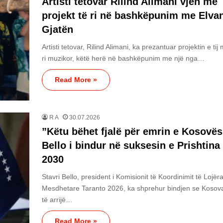
Artisti tetovar Rilind Alimani vjen me
projekt të ri në bashkëpunim me Elva
Gjatën
Artisti tetovar, Rilind Alimani, ka prezantuar projektin e tij
ri muzikor, këtë herë në bashkëpunim me një nga…
Read More »
R A
30.07.2026
​”Këtu bëhet fjalë për emrin e Kosovës
Bello i bindur në suksesin e Prishtina
2030
Stavri Bello, president i Komisionit të Koordinimit të Lojër
Mesdhetare Taranto 2026, ka shprehur bindjen se Kosov
të arrijë…
Read More »