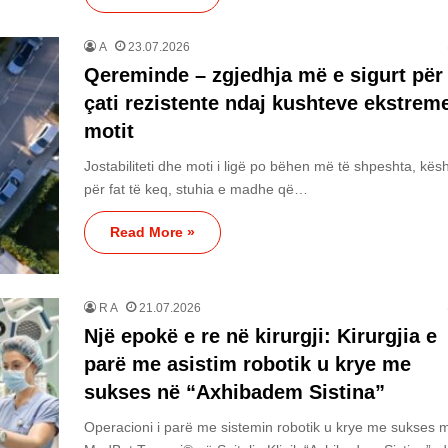
A
23.07.2026
Qereminde – zgjedhja më e sigurt për
çati rezistente ndaj kushteve ekstreme
motit
Jostabiliteti dhe moti i ligë po bëhen më të shpeshta, kës
për fat të keq, stuhia e madhe që…
Read More »
R A
21.07.2026
Një epokë e re në kirurgji: Kirurgjia e
parë me asistim robotik u krye me
sukses në “Axhibadem Sistina”
Operacioni i parë me sistemin robotik u krye me sukses 