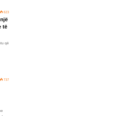
623
 një
 të
htu që
737
me