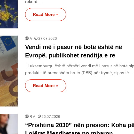
rekord…
Read More »
A
27.07.2026
Vendi më i pasur në botë është në
Evropë, publikohet renditja e re
Luksemburgu është përsëri vendi më i pasur në botë si
produktit të brendshëm bruto (PBB) për frymë, sipas të…
Read More »
R A
26.07.2026
“Prishtina 2030” nën presion: Koha p
Lojërat Mesdhetare po mbaron