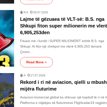
R A
29.07.2026
Lajme të gëzuaea të VLT-së: B.S. nga
Shkupi fiton super milionerin me vler
6,905,253den
Fituesi më i fundit i SUPER MILIONERIT është B.S. nga
Shkupi. Ai fitoi një xhekpot me vlerë 6,905,253 denarë.
Çmimi…
Read More »
A
27.07.2026
Rekord i ri në aviacion, qielli u mbus
mijëra fluturime
Aviacioni komercial global ka shkruar një kapitull të ri në hi
Platforma e ndjekjes së fluturimeve Flightradar24 regjistro