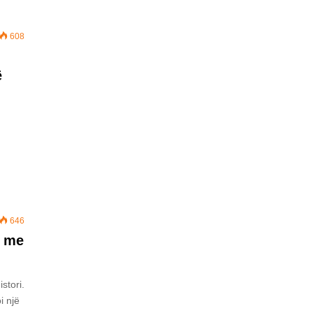
608
ë
646
h me
stori.
i një