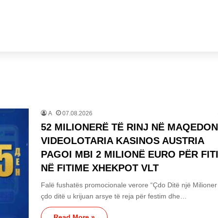
A
07.08.2026
52 MILIONERË TË RINJ NË MAQEDON
VIDEOLOTARIA KASINOS AUSTRIA
PAGOI MBI 2 MILIONË EURO PËR FIT
NË FITIME XHEKPOT VLT
Falë fushatës promocionale verore “Çdo Ditë një Milioner i
çdo ditë u krijuan arsye të reja për festim dhe…
Read More »