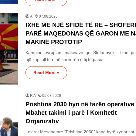
A
07.08.2026
IXHE ME NJË SFIDË TË RE – SHOFERI
PARË MAQEDONAS QË GARON ME N
MAKINË PROTOTIP
Kampioni evropian i makinave Igor Stefanovski – Ixhe, po 
një kapitull të ri në karrierën e tij të pasur…
Read More »
R A
05.08.2026
Prishtina 2030 hyn në fazën operative
Mbahet takimi i parë i Komitetit
Organizativ
Lojërat Mesdhetare “Prishtina 2030” kanë hyrë zyrtarisht