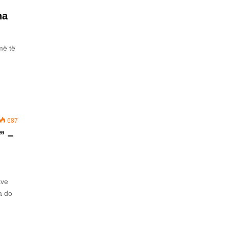
na
 më të
687
” –
ave
a do