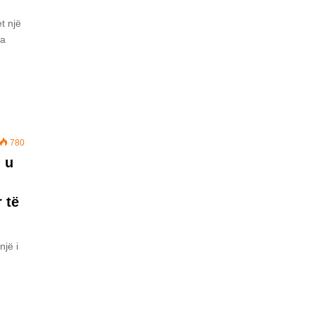
t një
ka
780
 u
 të
një i