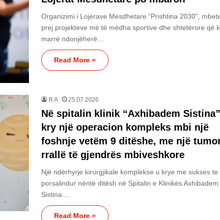
Organizimi i Lojërave Mesdhetare “Prishtina 2030”, mbete
prej projekteve më të mëdha sportive dhe shtetërore që 
marrë ndonjëherë…
Read More »
R A
25.07.2026
Në spitalin klinik “Axhibadem Sistina”
kry një operacion kompleks mbi një
foshnje vetëm 9 ditëshe, me një tumor
rrallë të gjendrës mbiveshkore
Një ndërhyrje kirurgjikale komplekse u krye me sukses te 
porsalindur nëntë ditësh në Spitalin e Klinikës Axhibadem
Sistina.…
Read More »