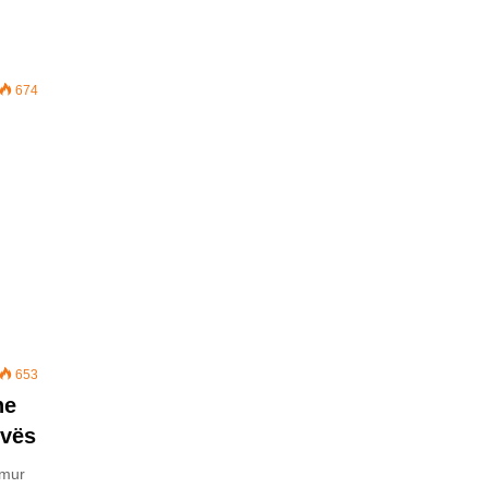
674
653
he
ovës
 mur