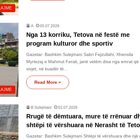
LAJME
A
05.07.2026
Nga 13 korriku, Tetova në festë me
program kulturor dhe sportiv
Gazetar: Bashkim Sulejmani Sabri Fejzullahi, Xhensila
Myrtezaj e Mahmut Ferati, janë vetëm disa nga emrat që
sivjet, në kuadër të…
Read More »
LAJME
B Sulejmani
02.07.2026
Rrugë të dëmtuara, mure të rrënuar d
shtëpi të vërshuara në Nerasht të Tet
Gazetar: Bashkim Sulejmani Shtëpi të vërshuara dhe një