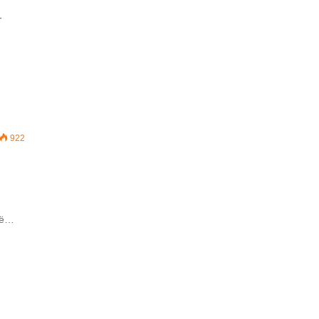
-
922
 të…