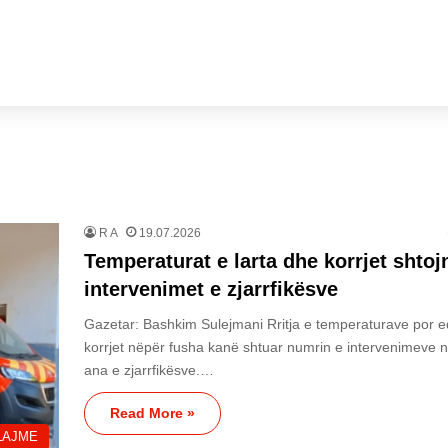
R A
19.07.2026
Temperaturat e larta dhe korrjet shtoj
intervenimet e zjarrfikësve
Gazetar: Bashkim Sulejmani Rritja e temperaturave por 
korrjet nëpër fusha kanë shtuar numrin e intervenimeve 
ana e zjarrfikësve.…
Read More »
LAJME