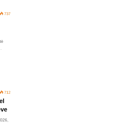
737
të
…
712
el
ëve
2026,