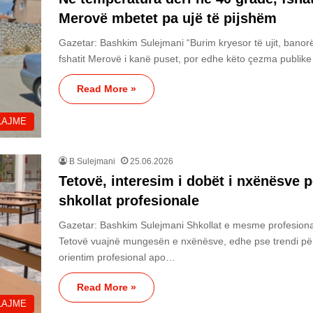
Merovë mbetet pa ujë të pijshëm
Gazetar: Bashkim Sulejmani “Burim kryesor të ujit, banorë
fshatit Merovë i kanë puset, por edhe këto çezma publik
Read More »
LAJME
B Sulejmani
25.06.2026
Tetovë, interesim i dobët i nxënësve p
shkollat profesionale
Gazetar: Bashkim Sulejmani Shkollat e mesme profesion
Tetovë vuajnë mungesën e nxënësve, edhe pse trendi pë
orientim profesional apo…
Read More »
LAJME