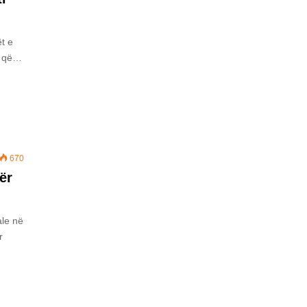
t e
e që…
670
ër
ale në
r