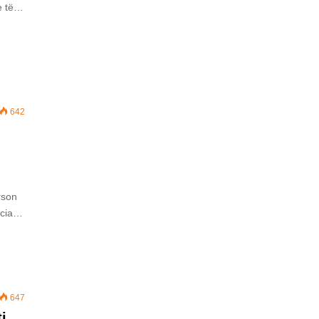
me të…
642
rson
icia…
647
i