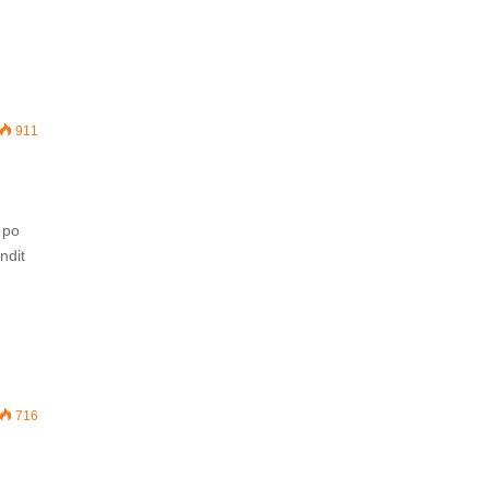
911
 po
ndit
716