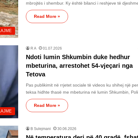
mbrojtës i shembur. Ky është bilanci i reshjeve të djesh
Read More »
LAJME
R A
01.07.2026
Ndoti lumin Shkumbin duke hedhur
mbeturina, arrestohet 54-vjeçari nga
Tetova
Pas publikimit në rrjetet sociale të videos ku shihej një pe
teksa hidhte thasë me mbeturina në lumin Shkumbin, Pol
Read More »
LAJME
B Sulejmani
30.06.2026
Në temperatura deri në 40 gradë, fshat