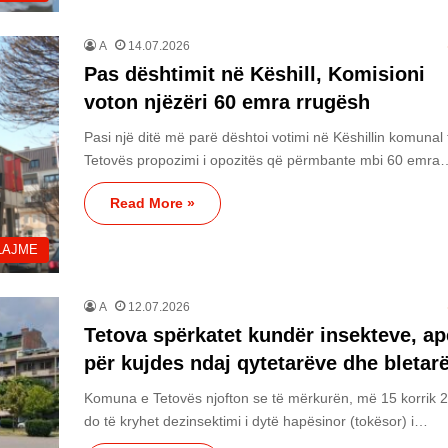
A
14.07.2026
Pas dështimit në Këshill, Komisioni
voton njëzëri 60 emra rrugësh
Pasi një ditë më parë dështoi votimi në Këshillin komunal 
Tetovës propozimi i opozitës që përmbante mbi 60 emra
Read More »
LAJME
A
12.07.2026
Tetova spërkatet kundër insekteve, ap
për kujdes ndaj qytetarëve dhe bletar
Komuna e Tetovës njofton se të mërkurën, më 15 korrik 
do të kryhet dezinsektimi i dytë hapësinor (tokësor) i…