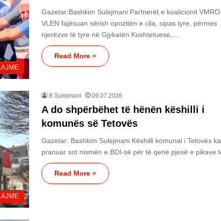
Gazetar:Bashkim Sulejmani Partnerët e koalicionit VMRO
VLEN fajësuan sërish opozitën e cila, sipas tyre, përmes
njerëzve të tyre në Gjykatën Kushtetuese,…
Read More »
LAJME
B Sulejmani
09.07.2026
A do shpërbëhet të hënën këshilli i
komunës së Tetovës
Gazetar: Bashkim Sulejmani Këshilli komunal i Tetovës ka
pranuar sot nismën e BDI-së për të qenë pjesë e pikave
Read More »
LAJME