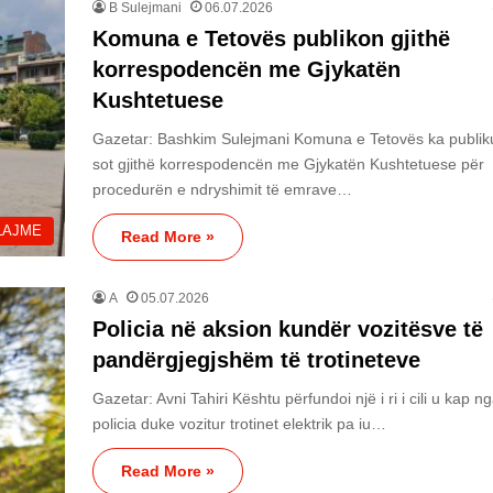
B Sulejmani
06.07.2026
Komuna e Tetovës publikon gjithë
korrespodencën me Gjykatën
Kushtetuese
Gazetar: Bashkim Sulejmani Komuna e Tetovës ka publik
sot gjithë korrespodencën me Gjykatën Kushtetuese për
procedurën e ndryshimit të emrave…
LAJME
Read More »
A
05.07.2026
Policia në aksion kundër vozitësve të
pandërgjegjshëm të trotineteve
Gazetar: Avni Tahiri Kështu përfundoi një i ri i cili u kap n
policia duke vozitur trotinet elektrik pa iu…
Read More »