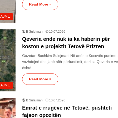
Read More »
LAJME
B Sulejmani
10.07.2026
Qeveria ende nuk ia ka haberin për
koston e projektit Tetovë Prizren
Gazetar: Bashkim Sulejmani Në anën e Kosovës punimet
vazhdojnë dhe janë afër përfundimit, deri sa Qeveria e ve
është…
Read More »
LAJME
B Sulejmani
10.07.2026
Emrat e rrugëve në Tetovë, pushteti
fajson opozitën