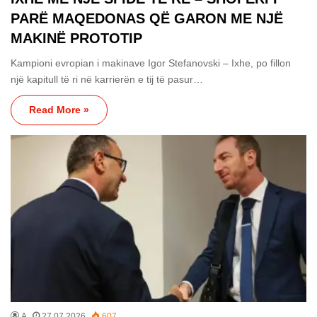
PARË MAQEDONAS QË GARON ME NJË
MAKINË PROTOTIP
Kampioni evropian i makinave Igor Stefanovski – Ixhe, po fillon
një kapitull të ri në karrierën e tij të pasur…
Read More »
A
27.07.2026
607