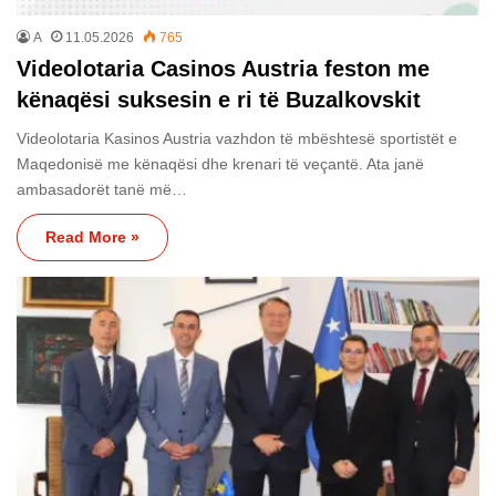
A
11.05.2026
765
Videolotaria Casinos Austria feston me
kënaqësi suksesin e ri të Buzalkovskit
Videolotaria Kasinos Austria vazhdon të mbështesë sportistët e
Maqedonisë me kënaqësi dhe krenari të veçantë. Ata janë
ambasadorët tanë më…
Read More »