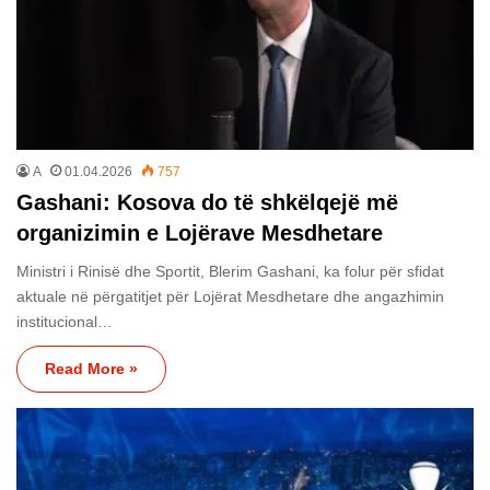
A
01.04.2026
757
Gashani: Kosova do të shkëlqejë më
organizimin e Lojërave Mesdhetare
Ministri i Rinisë dhe Sportit, Blerim Gashani, ka folur për sfidat
aktuale në përgatitjet për Lojërat Mesdhetare dhe angazhimin
institucional…
Read More »