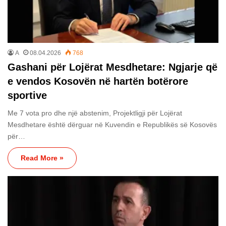
A
08.04.2026
768
Gashani për Lojërat Mesdhetare: Ngjarje që
e vendos Kosovën në hartën botërore
sportive
Me 7 vota pro dhe një abstenim, Projektligji për Lojërat
Mesdhetare është dërguar në Kuvendin e Republikës së Kosovës
për…
Read More »