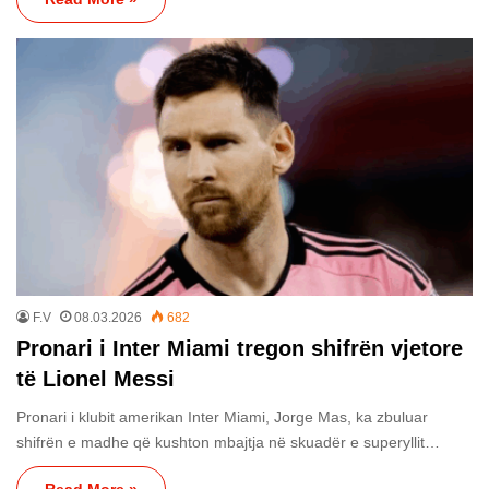
F.V
08.03.2026
682
Pronari i Inter Miami tregon shifrën vjetore
të Lionel Messi
Pronari i klubit amerikan Inter Miami, Jorge Mas, ka zbuluar
shifrën e madhe që kushton mbajtja në skuadër e superyllit…