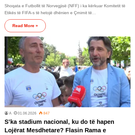
Shoqata e Futbollit të Norvegjisë (NFF) i ka kërkuar Komitetit të
Etikës të FIFA-s të hetojë dhënien e Çmimit të…
Read More »
A
01.06.2026
847
S’ka stadium nacional, ku do të hapen
Lojërat Mesdhetare? Flasin Rama e