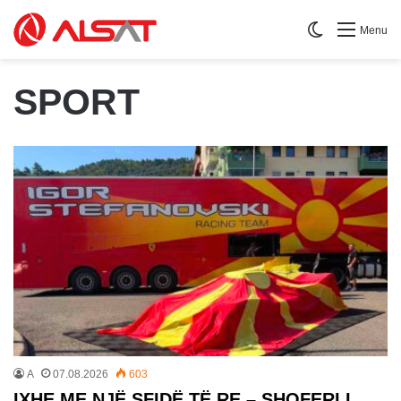
Switch skin
Menu
SPORT
A
07.08.2026
603
IXHE ME NJË SFIDË TË RE – SHOFERI I