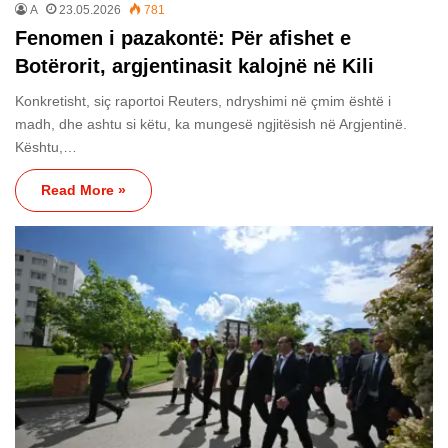
A
23.05.2026
781
Fenomen i pazakontë: Për afishet e
Botërorit, argjentinasit kalojnë në Kili
Konkretisht, siç raportoi Reuters, ndryshimi në çmim është i
madh, dhe ashtu si këtu, ka mungesë ngjitësish në Argjentinë.
Kështu,…
Read More »