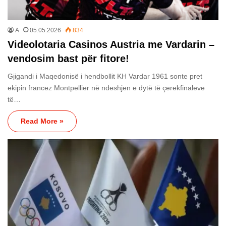
A
05.05.2026
834
Videolotaria Casinos Austria me Vardarin –
vendosim bast për fitore!
Gjigandi i Maqedonisë i hendbollit KH Vardar 1961 sonte pret
ekipin francez Montpellier në ndeshjen e dytë të çerekfinaleve
të…
Read More »