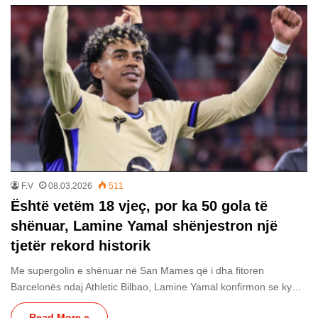
F.V
08.03.2026
511
Është vetëm 18 vjeç, por ka 50 gola të
shënuar, Lamine Yamal shënjestron një
tjetër rekord historik
Me supergolin e shënuar në San Mames që i dha fitoren
Barcelonës ndaj Athletic Bilbao, Lamine Yamal konfirmon se ky…
Read More »