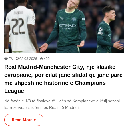
F.V
08.03.2026
499
Real Madrid-Manchester City, një klasike
evropiane, por cilat janë sfidat që janë parë
më shpesh në historinë e Champions
League
Në fazën e 1/8 të finaleve të Ligës së Kampioneve e këtij sezoni
ka rezervuar sfidën mes Realit të Madridit…
Read More »