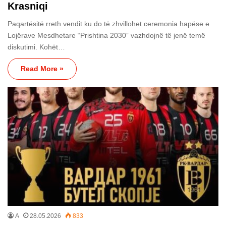
Krasniqi
Paqartësitë rreth vendit ku do të zhvillohet ceremonia hapëse e
Lojërave Mesdhetare “Prishtina 2030” vazhdojnë të jenë temë
diskutimi. Kohët…
Read More »
A
28.05.2026
833