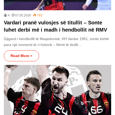
A
07.05.2026
783
Vardari pranë vulosjes së titullit – Sonte
luhet derbi më i madh i hendbollit në RMV
Gjiganti i hendbollit të Maqedonisë, KH Vardar 1961, sonte është
para një momenti të ri historik – fitimit të titullit…
Read More »