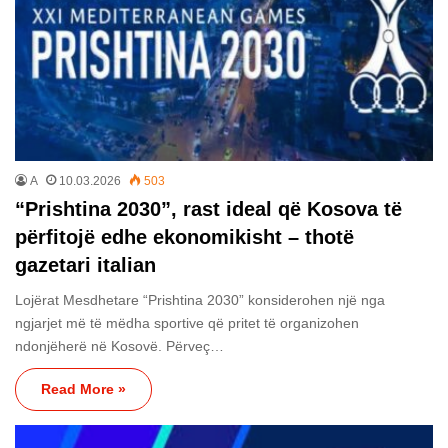
A
10.03.2026
503
“Prishtina 2030”, rast ideal që Kosova të
përfitojë edhe ekonomikisht – thotë
gazetari italian
Lojërat Mesdhetare “Prishtina 2030” konsiderohen një nga
ngjarjet më të mëdha sportive që pritet të organizohen
ndonjëherë në Kosovë. Përveç…
Read More »