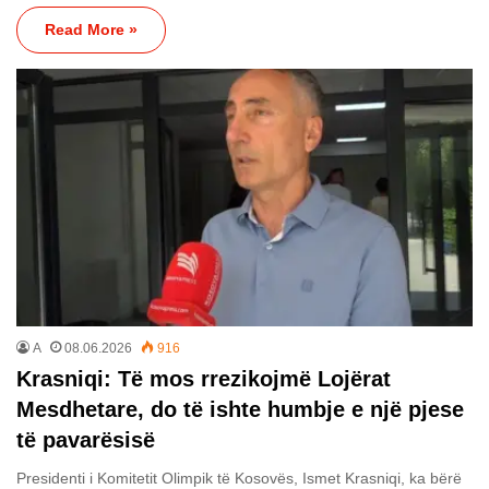
Read More »
A
08.06.2026
916
Krasniqi: Të mos rrezikojmë Lojërat
Mesdhetare, do të ishte humbje e një pjese
të pavarësisë
Presidenti i Komitetit Olimpik të Kosovës, Ismet Krasniqi, ka bërë