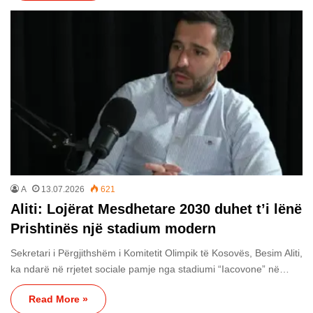
A
13.07.2026
621
​Aliti: Lojërat Mesdhetare 2030 duhet t’i lënë
Prishtinës një stadium modern
Sekretari i Përgjithshëm i Komitetit Olimpik të Kosovës, Besim Aliti,
ka ndarë në rrjetet sociale pamje nga stadiumi “Iacovone” në…
Read More »