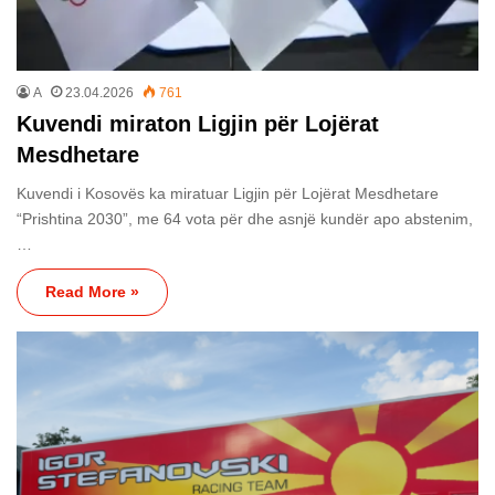
A
23.04.2026
761
Kuvendi miraton Ligjin për Lojërat
Mesdhetare
Kuvendi i Kosovës ka miratuar Ligjin për Lojërat Mesdhetare
“Prishtina 2030”, me 64 vota për dhe asnjë kundër apo abstenim,
…
Read More »