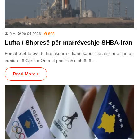
R A
20.04.2026
893
Lufta / Shpresë për marrëveshje SHBA-Iran
Forcat e Shteteve të Bashkuara e kanë kapur një anije me flamur
iranian në Gjirin e Omanit pasi kishin shtënë…
Read More »