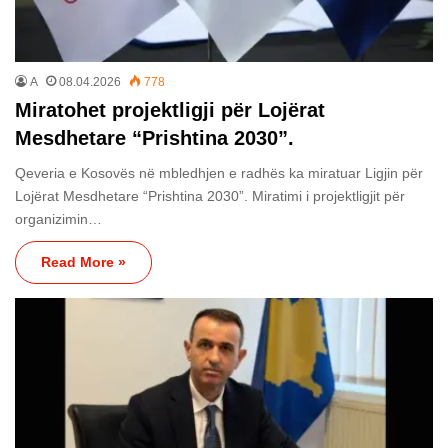
A
08.04.2026
778
Miratohet projektligji për Lojërat
Mesdhetare “Prishtina 2030”.
Qeveria e Kosovës në mbledhjen e radhës ka miratuar Ligjin për
Lojërat Mesdhetare “Prishtina 2030”. Miratimi i projektligjit për
organizimin…
Read More »