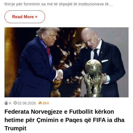
thirrje për formimin sa më të shpejtë të institucioneve të…
Read More »
A
02.06.2026
864
Federata Norvegjeze e Futbollit kërkon
hetime për Çmimin e Paqes që FIFA ia dha
Trumpit