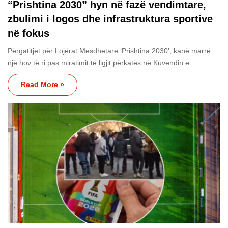
“Prishtina 2030” hyn në fazë vendimtare,
zbulimi i logos dhe infrastruktura sportive
në fokus
Përgatitjet për Lojërat Mesdhetare ‘Prishtina 2030’, kanë marrë
një hov të ri pas miratimit të ligjit përkatës në Kuvendin e…
Read More »