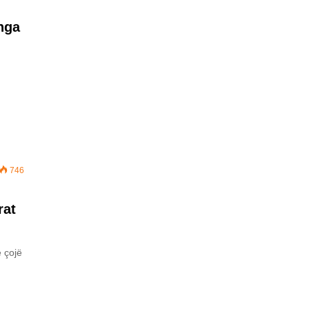
nga
746
rat
ë çojë