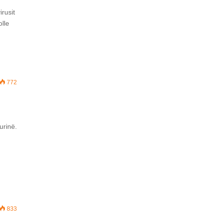
irusit
olle
772
urinë.
833