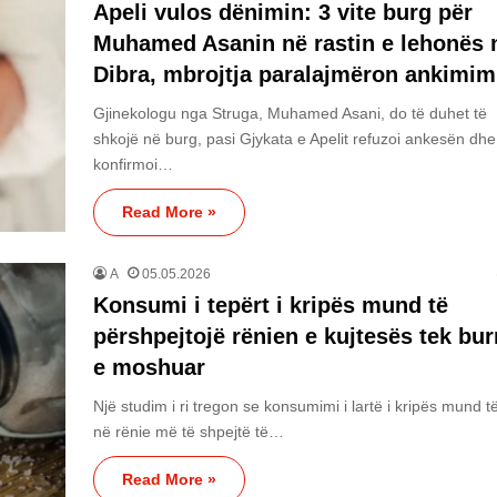
Apeli vulos dënimin: 3 vite burg për
Muhamed Asanin në rastin e lehonës 
Dibra, mbrojtja paralajmëron ankimim
Gjinekologu nga Struga, Muhamed Asani, do të duhet të
shkojë në burg, pasi Gjykata e Apelit refuzoi ankesën dhe
konfirmoi…
Read More »
A
05.05.2026
Konsumi i tepërt i kripës mund të
përshpejtojë rënien e kujtesës tek bur
e moshuar
Një studim i ri tregon se konsumimi i lartë i kripës mund t
në rënie më të shpejtë të…
Read More »