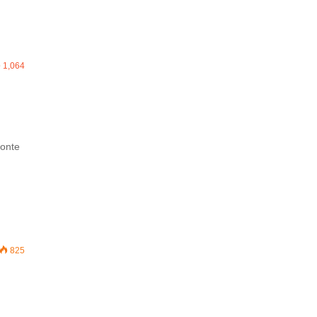
1,064
tonte
825