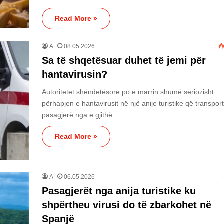
Read More »
A
08.05.2026
Sa të shqetësuar duhet të jemi për
hantavirusin?
Autoritetet shëndetësore po e marrin shumë seriozisht
përhapjen e hantavirusit në një anije turistike që transpor
pasagjerë nga e gjithë…
Read More »
A
06.05.2026
Pasagjerët nga anija turistike ku
shpërtheu virusi do të zbarkohet në
Spanjë