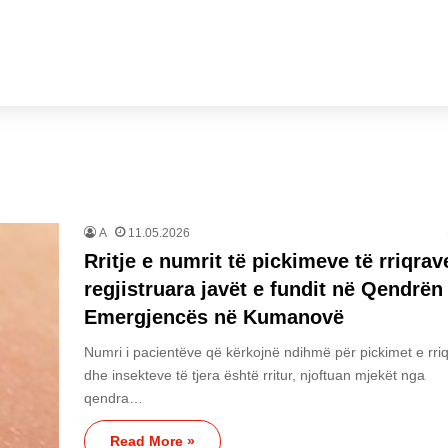
A
11.05.2026
Rritje e numrit të pickimeve të rriqrav
regjistruara javët e fundit në Qendrën
Emergjencës në Kumanovë
Numri i pacientëve që kërkojnë ndihmë për pickimet e rri
dhe insekteve të tjera është rritur, njoftuan mjekët nga
qendra…
Read More »