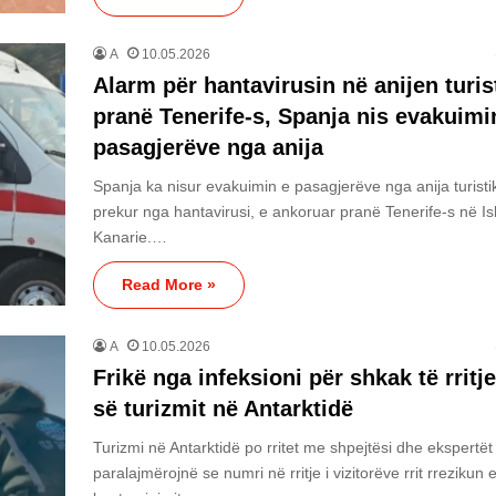
A
10.05.2026
Alarm për hantavirusin në anijen turis
pranë Tenerife-s, Spanja nis evakuimi
pasagjerëve nga anija
Spanja ka nisur evakuimin e pasagjerëve nga anija turisti
prekur nga hantavirusi, e ankoruar pranë Tenerife-s në Is
Kanarie.…
Read More »
A
10.05.2026
Frikë nga infeksioni për shkak të rritj
së turizmit në Antarktidë
Turizmi në Antarktidë po rritet me shpejtësi dhe ekspertët
paralajmërojnë se numri në rritje i vizitorëve rrit rrezikun 