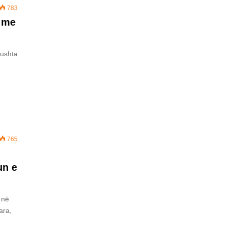
783
t me
gushta
765
un e
 në
ara,