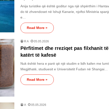
Anija turistike që është goditur nga një shpërthim i Hantav
do të zhvendoset në Ishujt Kanarie, njoftoi Ministria spanj
e…
Read More »
R A
05.05.2026
Përfitimet dhe rreziqet pas filxhanit të
katërt të kafesë
Nuk është hera e parë që një studim e lidh kafen me lumt
Megjithatë, studiuesit e Universitetit Fudan në Shangai…
Read More »
A
05.05.2026