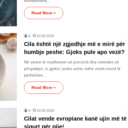
kontaminimit,…
Read More »
A
10.05.2026
Cila është një zgjedhje më e mirë për
humbje peshe: Gjoks pule apo vezë?
Në varësi të madhësisë së porcionit dhe metodës së
përgatitjes, si gjoksi i pulës ashtu edhe vezët mund të
përfshihen…
Read More »
A
10.05.2026
Cilat vende evropiane kanë ujin më të
sigurt për pije!