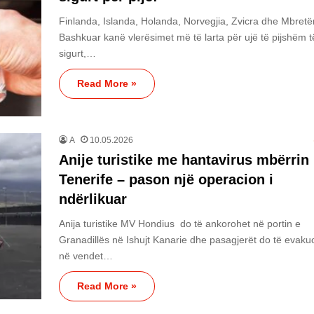
Finlanda, Islanda, Holanda, Norvegjia, Zvicra dhe Mbretë
Bashkuar kanë vlerësimet më të larta për ujë të pijshëm t
sigurt,…
Read More »
A
10.05.2026
Anije turistike me hantavirus mbërrin
Tenerife – pason një operacion i
ndërlikuar
Anija turistike MV Hondius do të ankorohet në portin e
Granadillës në Ishujt Kanarie dhe pasagjerët do të evak
në vendet…
Read More »