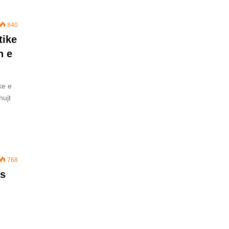
840
tike
n e
ke e
hujt
768
es
e