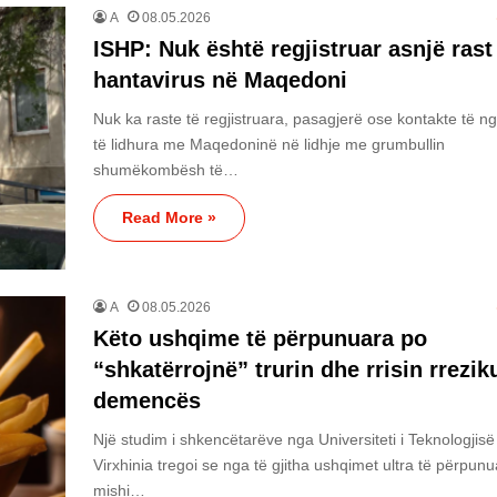
A
08.05.2026
ISHP: Nuk është regjistruar asnjë ras
hantavirus në Maqedoni
Nuk ka raste të regjistruara, pasagjerë ose kontakte të n
të lidhura me Maqedoninë në lidhje me grumbullin
shumëkombësh të…
Read More »
A
08.05.2026
Këto ushqime të përpunuara po
“shkatërrojnë” trurin dhe rrisin rrezik
demencës
Një studim i shkencëtarëve nga Universiteti i Teknologjisë
Virxhinia tregoi se nga të gjitha ushqimet ultra të përpunu
mishi…