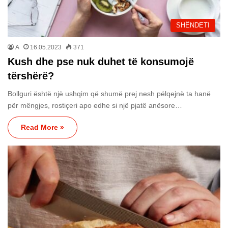
SHËNDETI
A
16.05.2023
371
Kush dhe pse nuk duhet të konsumojë
tërshërë?
Bollguri është një ushqim që shumë prej nesh pëlqejnë ta hanë
për mëngjes, rostiçeri apo edhe si një pjatë anësore…
Read More »