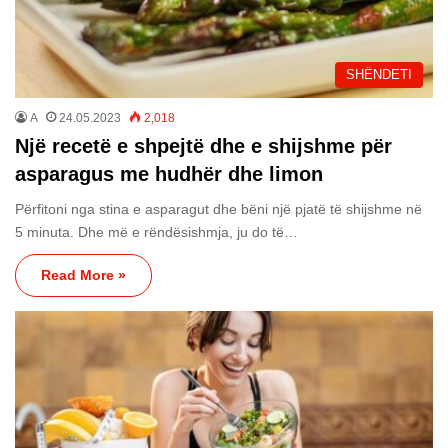
SHËNDETI
A
24.05.2023
2,018
Një recetë e shpejtë dhe e shijshme për
asparagus me hudhër dhe limon
Përfitoni nga stina e asparagut dhe bëni një pjatë të shijshme në
5 minuta. Dhe më e rëndësishmja, ju do të…
Read More »