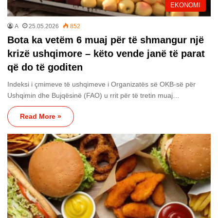
EKONOMI
A
25.05.2026
852
Bota ka vetëm 6 muaj për të shmangur një
krizë ushqimore – këto vende janë të parat
që do të goditen
Indeksi i çmimeve të ushqimeve i Organizatës së OKB-së për
Ushqimin dhe Bujqësinë (FAO) u rrit për të tretin muaj…
Read More »