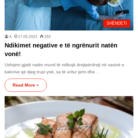
SHËNDETI
A
17.05.2023
355
Ndikimet negative e të ngrënurit natën
vonë!
Ushqimi gjatë natës mund të ndikojë drejtpërdrejt në sasinë e
kalorive që djeg trupi ynë, sa të uritur jemi dhe…
Read More »