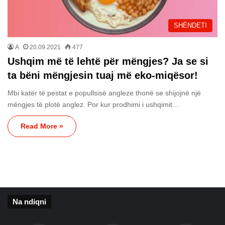
SHËNDETI
A
20.09.2021
477
Ushqim më të lehtë për mëngjes? Ja se si
ta bëni mëngjesin tuaj më eko-miqësor!
Mbi katër të pestat e popullsisë angleze thonë se shijojnë një
mëngjes të plotë anglez. Por kur prodhimi i ushqimit…
Read More »
Na ndiqni