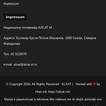
Impressum
Impressum
Национална телевизија АЛСАТ М
Адреса: Булевар Крсте Петков Мисирков, 1000 Скопје, Северна
Македонија
Тел: 02 3216070
e-mail:
alsat@alsat-m.tv
© Copyright 2026, All Rights Reserved ALSAT |
Hosted with
by
Host.mk
https://alsat.mk/
Marrja e paautorizuar e teksteve dhe videove me të drejtë autoriale ose