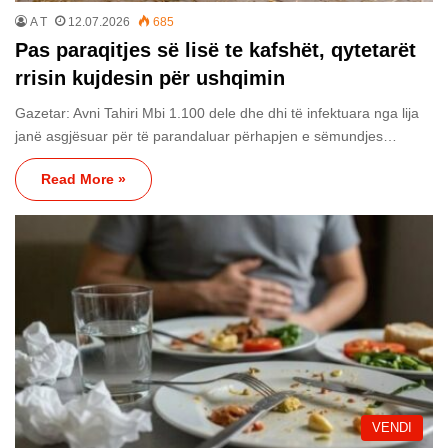
A T
12.07.2026
685
Pas paraqitjes së lisë te kafshët, qytetarët
rrisin kujdesin për ushqimin
Gazetar: Avni Tahiri Mbi 1.100 dele dhe dhi të infektuara nga lija
janë asgjësuar për të parandaluar përhapjen e sëmundjes…
Read More »
VENDI