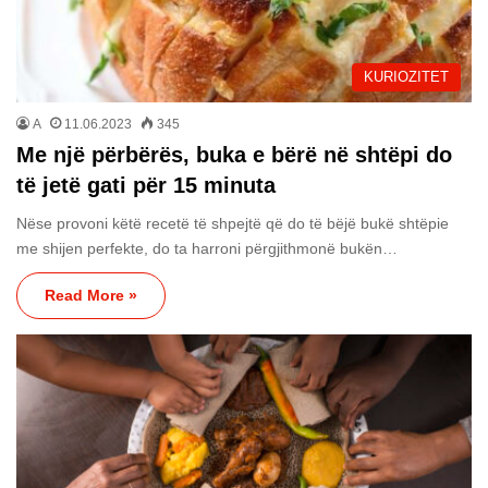
KURIOZITET
A
11.06.2023
345
Me një përbërës, buka e bërë në shtëpi do
të jetë gati për 15 minuta
Nëse provoni këtë recetë të shpejtë që do të bëjë bukë shtëpie
me shijen perfekte, do ta harroni përgjithmonë bukën…
Read More »