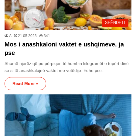
SHËNDETI
A
21.05.2023
341
Mos i anashkaloni vaktet e ushqimeve, ja
pse
Shumë njerëz që po përpiqen të humbin kilogramët e tepërt dinë
se si të anashkalojnë vaktet me vetëdije. Edhe pse…
Read More »