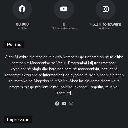
80,000
0
46.2K followers
Follow
68.1 K Subscribers
Followers
Për ne:
Alsat-M është një stacion televiziv kombëtar që transmeton në të gjithë
territorin e Maqedonisë së Veriut. Programimi i tij transmetohet
kryesisht në shqip dhe herë pas here në maqedonisht, bazuar në
konceptet evropiane të informacionit që synojnë të nxisin bashkëjetesën
shumetnike në Maqedoninë e Veriut. Alsat ka një gamë dinamike të
programimit që mbulon: lajme, politikë, ekonomi, argëtim, muzikë,
sport, etj.
Facebook
YouTube
Instagram
Impressum