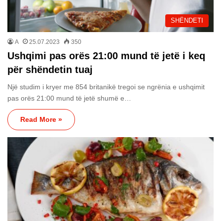
SHËNDETI
A
25.07.2023
350
Ushqimi pas orës 21:00 mund të jetë i keq
për shëndetin tuaj
Një studim i kryer me 854 britanikë tregoi se ngrënia e ushqimit
pas orës 21:00 mund të jetë shumë e…
Read More »