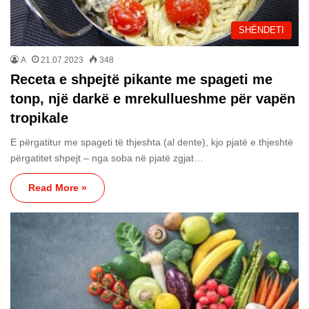
SHËNDETI
A
21.07.2023
348
Receta e shpejtë pikante me spageti me
tonp, një darkë e mrekullueshme për vapën
tropikale
E përgatitur me spageti të thjeshta (al dente), kjo pjatë e thjeshtë
përgatitet shpejt – nga soba në pjatë zgjat…
Read More »