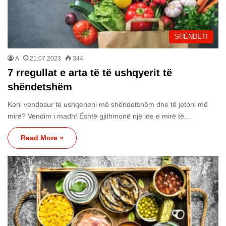
SHËNDETI
A
21.07.2023
344
7 rregullat e arta të të ushqyerit të
shëndetshëm
Keni vendosur të ushqeheni më shëndetshëm dhe të jetoni më
mirë? Vendim i madh! Është gjithmonë një ide e mirë të…
Read More »