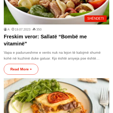
SHËNDETI
A
19.07.2023
350
Freskim veror: Sallatë “Bombë me
vitaminë”
Vapa e padurueshme e verës nuk na lejon të kalojmë shumë
kohë në kuzhinë duke gatuar. Kjo është arsyeja pse është…
Read More »