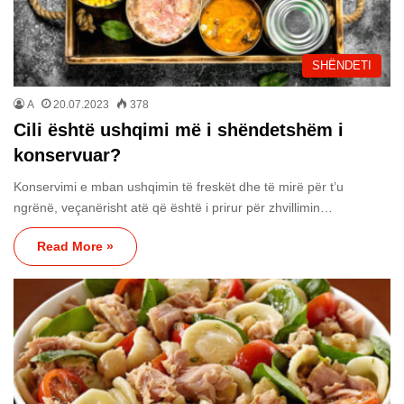
SHËNDETI
A
20.07.2023
378
Cili është ushqimi më i shëndetshëm i
konservuar?
Konservimi e mban ushqimin të freskët dhe të mirë për t’u
ngrënë, veçanërisht atë që është i prirur për zhvillimin…
Read More »