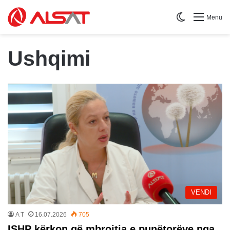
Switch skin
Menu
Ushqimi
VENDI
A T
16.07.2026
705
ISHP kërkon që mbrojtja e punëtorëve nga