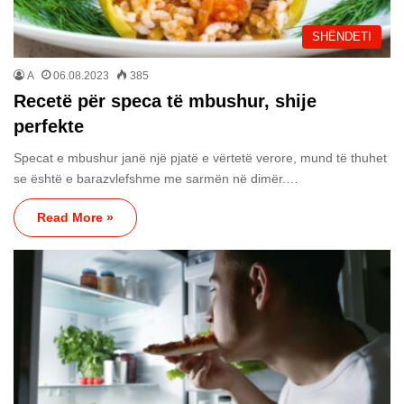
SHËNDETI
A
06.08.2023
385
Recetë për speca të mbushur, shije
perfekte
Specat e mbushur janë një pjatë e vërtetë verore, mund të thuhet
se është e barazvlefshme me sarmën në dimër.…
Read More »