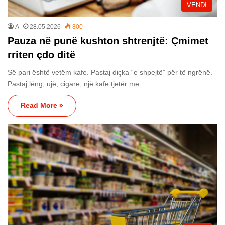
VENDI
A
28.05.2026
800
Pauza në punë kushton shtrenjtë: Çmimet
rriten çdo ditë
Së pari është vetëm kafe. Pastaj diçka “e shpejtë” për të ngrënë.
Pastaj lëng, ujë, cigare, një kafe tjetër me…
Read More »