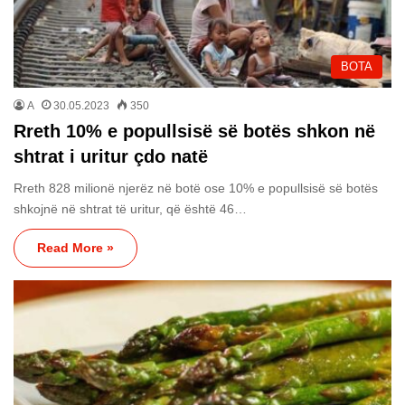
BOTA
A
30.05.2023
350
Rreth 10% e popullsisë së botës shkon në
shtrat i uritur çdo natë
Rreth 828 milionë njerëz në botë ose 10% e popullsisë së botës
shkojnë në shtrat të uritur, që është 46…
Read More »