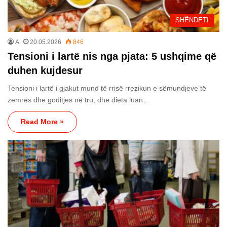
SHËNDETI
A
20.05.2026
846
Tensioni i lartë nis nga pjata: 5 ushqime që
duhen kujdesur
Tensioni i lartë i gjakut mund të rrisë rrezikun e sëmundjeve të
zemrës dhe goditjes në tru, dhe dieta luan…
Read More »