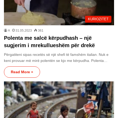
KURIOZITET
A
31.05.2023
361
Polenta me salcë kërpudhash – një
sugjerim i mrekullueshëm për drekë
Përgatiteni sipas recetës së një shefi të famshëm italian. Nuk e
keni provuar më mirë polentën se kjo me kërpudha. Polenta…
Read More »