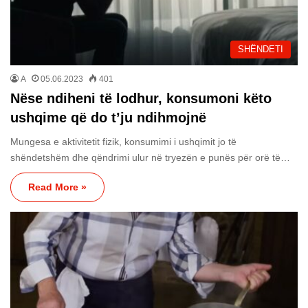
SHËNDETI
A
05.06.2023
401
Nëse ndiheni të lodhur, konsumoni këto
ushqime që do t’ju ndihmojnë
Mungesa e aktivitetit fizik, konsumimi i ushqimit jo të
shëndetshëm dhe qëndrimi ulur në tryezën e punës për orë të…
Read More »