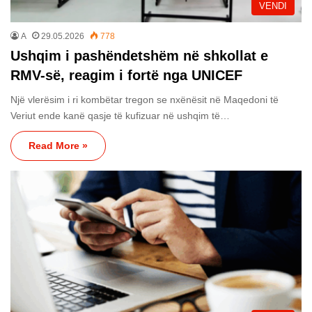
VENDI
A
29.05.2026
778
Ushqim i pashëndetshëm në shkollat e
RMV-së, reagim i fortë nga UNICEF
Një vlerësim i ri kombëtar tregon se nxënësit në Maqedoni të
Veriut ende kanë qasje të kufizuar në ushqim të…
Read More »