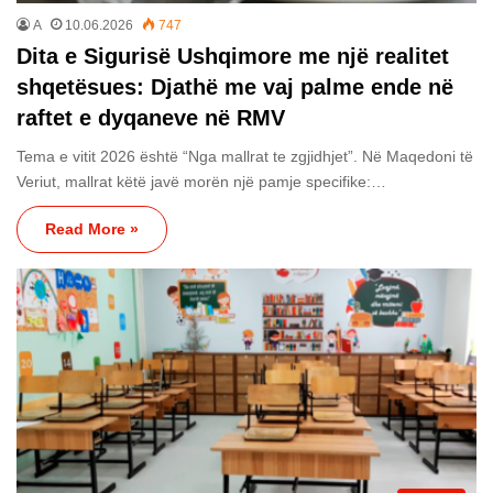
A
10.06.2026
747
Dita e Sigurisë Ushqimore me një realitet
shqetësues: Djathë me vaj palme ende në
raftet e dyqaneve në RMV
Tema e vitit 2026 është “Nga mallrat te zgjidhjet”. Në Maqedoni të
Veriut, mallrat këtë javë morën një pamje specifike:…
Read More »