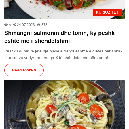
KURIOZITET
A
24.07.2023
373
Shmangni salmonin dhe tonin, ky peshk
është më i shëndetshmi
Peshku duhet të jetë një pjesë e detyrueshme e dietës për shkak
të acideve yndyrore omega-3 të shëndetshme për zemrën…
Read More »