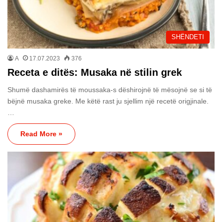
SHËNDETI
A
17.07.2023
376
Receta e ditës: Musaka në stilin grek
Shumë dashamirës të moussaka-s dëshirojnë të mësojnë se si të
bëjnë musaka greke. Me këtë rast ju sjellim një recetë origjinale.
…
Read More »