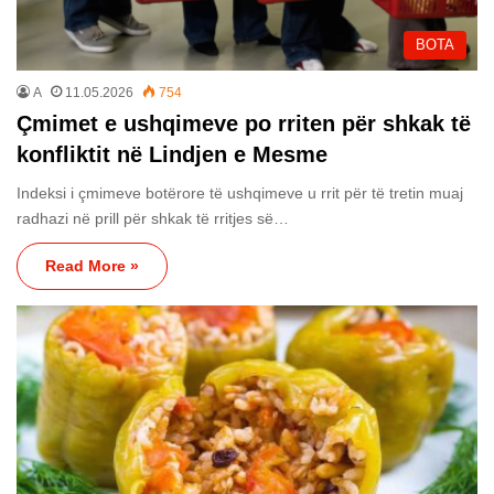
BOTA
A
11.05.2026
754
Çmimet e ushqimeve po rriten për shkak të
konfliktit në Lindjen e Mesme
Indeksi i çmimeve botërore të ushqimeve u rrit për të tretin muaj
radhazi në prill për shkak të rritjes së…
Read More »