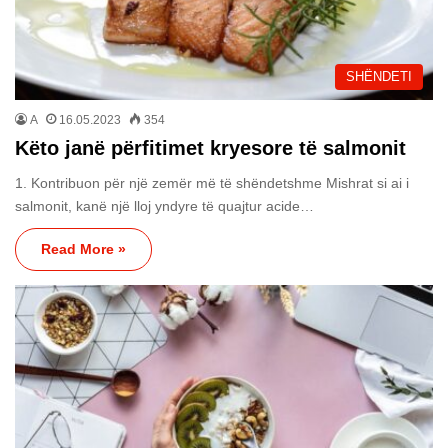
SHËNDETI
A
16.05.2023
354
Këto janë përfitimet kryesore të salmonit
1. Kontribuon për një zemër më të shëndetshme Mishrat si ai i
salmonit, kanë një lloj yndyre të quajtur acide…
Read More »