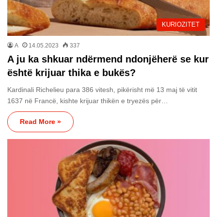
KURIOZITET
A
14.05.2023
337
A ju ka shkuar ndërmend ndonjëherë se kur
është krijuar thika e bukës?
Kardinali Richelieu para 386 vitesh, pikërisht më 13 maj të vitit
1637 në Francë, kishte krijuar thikën e tryezës për…
Read More »