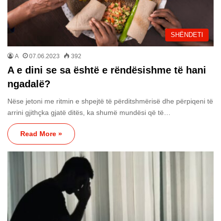
SHËNDETI
A
07.06.2023
392
A e dini se sa është e rëndësishme të hani
ngadalë?
Nëse jetoni me ritmin e shpejtë të përditshmërisë dhe përpiqeni të
arrini gjithçka gjatë ditës, ka shumë mundësi që të…
Read More »