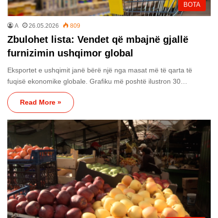
BOTA
A
26.05.2026
809
Zbulohet lista: Vendet që mbajnë gjallë
furnizimin ushqimor global
Eksportet e ushqimit janë bërë një nga masat më të qarta të
fuqisë ekonomike globale. Grafiku më poshtë ilustron 30…
Read More »