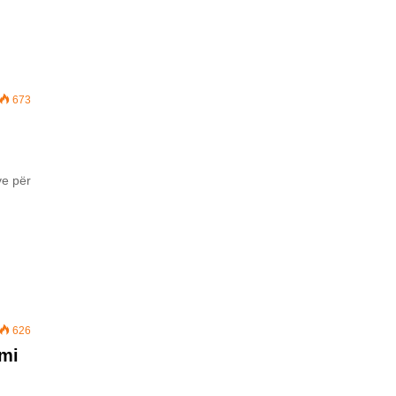
673
ve për
626
imi