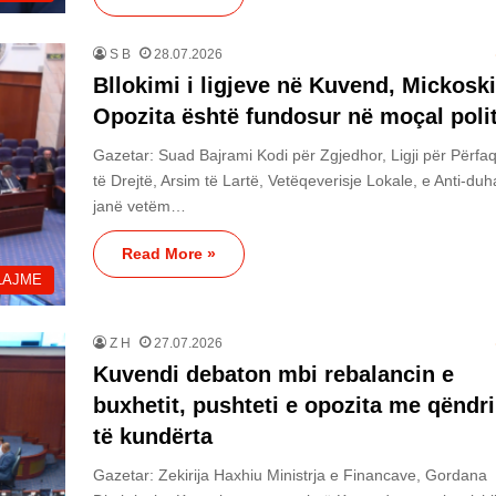
S B
28.07.2026
Bllokimi i ligjeve në Kuvend, Mickoski
Opozita është fundosur në moçal polit
Gazetar: Suad Bajrami Kodi për Zgjedhor, Ligji për Përfa
të Drejtë, Arsim të Lartë, Vetëqeverisje Lokale, e Anti-du
janë vetëm…
Read More »
LAJME
Z H
27.07.2026
Kuvendi debaton mbi rebalancin e
buxhetit, pushteti e opozita me qëndr
të kundërta
Gazetar: Zekirija Haxhiu Ministrja e Financave, Gordana