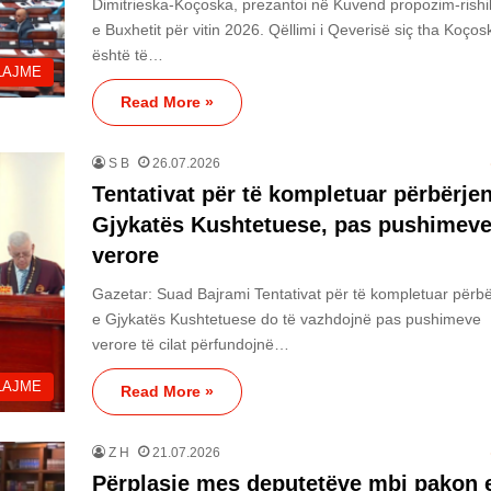
Dimitrieska-Koçoska, prezantoi në Kuvend propozim-rishi
e Buxhetit për vitin 2026. Qëllimi i Qeverisë siç tha Koços
është të…
LAJME
Read More »
S B
26.07.2026
Tentativat për të kompletuar përbërjen
Gjykatës Kushtetuese, pas pushimev
verore
Gazetar: Suad Bajrami Tentativat për të kompletuar përbë
e Gjykatës Kushtetuese do të vazhdojnë pas pushimeve
verore të cilat përfundojnë…
LAJME
Read More »
Z H
21.07.2026
Përplasje mes deputetëve mbi pakon 