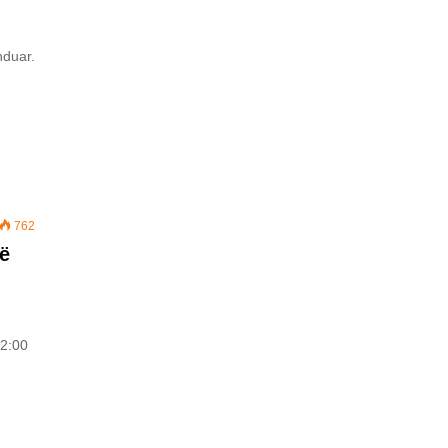
nduar.
762
zë
12:00