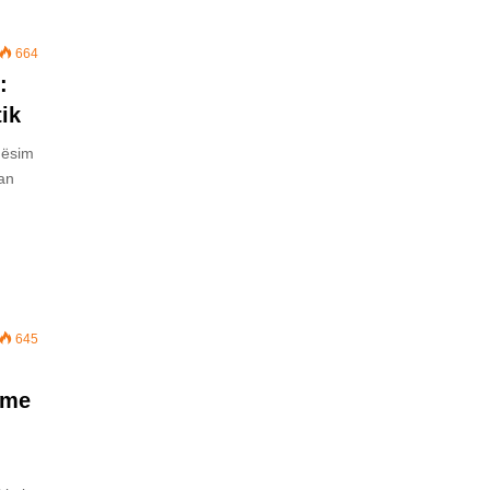
664
:
ik
qësim
han
645
ime