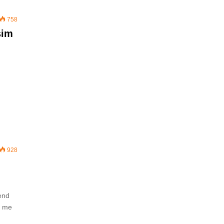
758
sim
928
end
r me