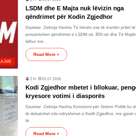
LSDM dhe E Majta nuk lëvizin nga
qëndrimet për Kodin Zgjedhor
Gazetar: Zekirija Haxhiu Të hënën ose të martën pritet të
prezantohen qëndrimet e LSDM-së, BDI-së dhe Të Majtë
lidhur me…
Read More »
LAJME
Z H
02.07.2026
Kodi Zgjedhor mbetet i bllokuar, pen
kryesore votimi i diasporës
Gazetar: Zekirija Haxhiu Komisioni për Sistem Politik ku 
të debatohet mbi ndryshimet e Kodit Zgjedhor, me gjasë 
të…
Read More »