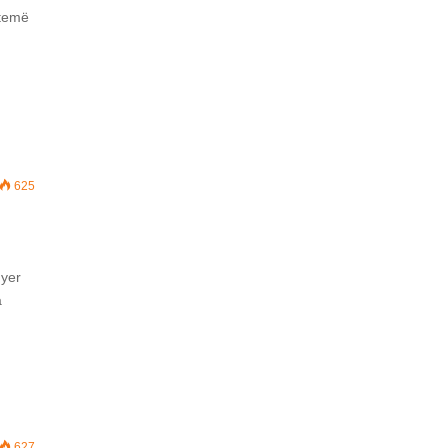
 temë
625
hyer
a
627