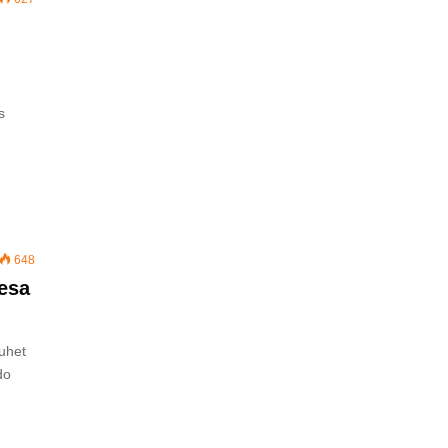
s
648
gesa
duhet
do