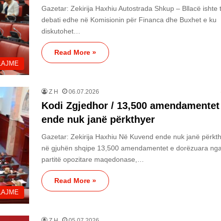
Gazetar: Zekirija Haxhiu Autostrada Shkup – Bllacë ishte
debati edhe në Komisionin për Financa dhe Buxhet e ku
diskutohet…
Read More »
LAJME
Z H
06.07.2026
Kodi Zgjedhor / 13,500 amendamentet
ende nuk janë përkthyer
Gazetar: Zekirija Haxhiu Në Kuvend ende nuk janë përkt
në gjuhën shqipe 13,500 amendamentet e dorëzuara ng
partitë opozitare maqedonase,…
Read More »
LAJME
Z H
05.07.2026