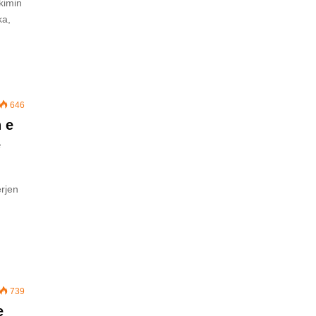
kimin
ka,
646
 e
e
rjen
739
e