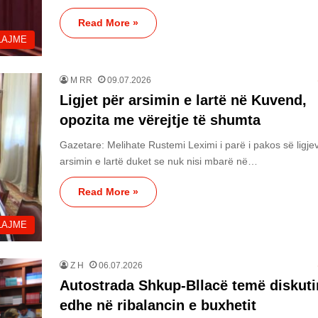
Read More »
LAJME
M RR
09.07.2026
Ligjet për arsimin e lartë në Kuvend,
opozita me vërejtje të shumta
Gazetare: Melihate Rustemi Leximi i parë i pakos së ligje
arsimin e lartë duket se nuk nisi mbarë në…
Read More »
LAJME
Z H
06.07.2026
Autostrada Shkup-Bllacë temë diskut
edhe në ribalancin e buxhetit