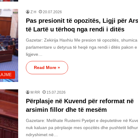
Z H
20.07.2026
Pas presionit të opozitës, Ligji për Ar
të Lartë u tërhoq nga rendi i ditës
Gazetar: Zekirija Haxhiu Me presion të opozitës, shumica
parlamentare u detyrua të heqë nga rendi i ditës pakon e
ligjeve…
Read More »
LAJME
M RR
15.07.2026
Përplasje në Kuvend për reformat në
arsimin fillor dhe të mesëm
Gazetare: Melihate Rustemi Pyetjet e deputetëve në Kuv
nuk kaluan pa përplasje mes opozitës dhe pushtetit lidhu
ndryshimet në…