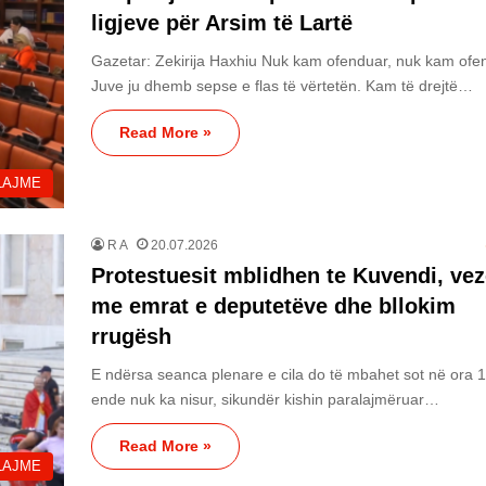
ligjeve për Arsim të Lartë
Gazetar: Zekirija Haxhiu Nuk kam ofenduar, nuk kam ofe
Juve ju dhemb sepse e flas të vërtetën. Kam të drejtë…
Read More »
LAJME
R A
20.07.2026
Protestuesit mblidhen te Kuvendi, ve
me emrat e deputetëve dhe bllokim
rrugësh
E ndërsa seanca plenare e cila do të mbahet sot në ora 
ende nuk ka nisur, sikundër kishin paralajmëruar…
Read More »
LAJME