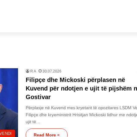
R A
30.07.2026
Filipçe dhe Mickoski përplasen në
Kuvend për ndotjen e ujit të pijshëm 
Gostivar
Përplasje në Kuvend mes kryetarit të opozitares LSDM V
Filipçe dhe kryeministrit Hrisitjan Mickoski lidhur me ndotj
ujit të…
VENDI
Read More »