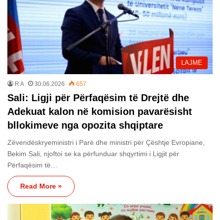
LAJME
R A
30.06.2026
657
Sali: Ligji për Përfaqësim të Drejtë dhe
Adekuat kalon në komision pavarësisht
bllokimeve nga opozita shqiptare
Zëvendëskryeministri i Parë dhe ministri për Çështje Evropiane,
Bekim Sali, njoftoi se ka përfunduar shqyrtimi i Ligjit për
Përfaqësim të…
Read More »