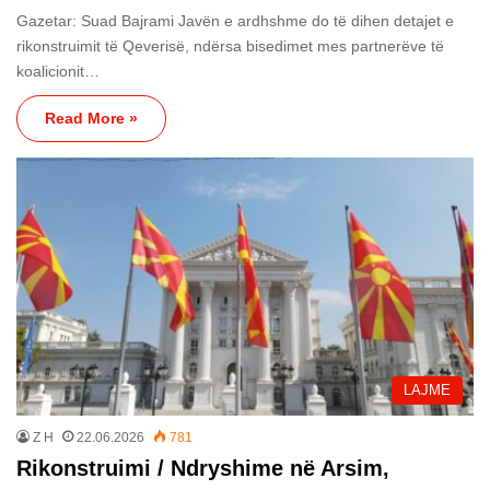
Gazetar: Suad Bajrami Javën e ardhshme do të dihen detajet e
rikonstruimit të Qeverisë, ndërsa bisedimet mes partnerëve të
koalicionit…
Read More »
LAJME
Z H
22.06.2026
781
Rikonstruimi / Ndryshime në Arsim,