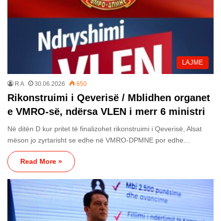
LAJME
R A
30.06.2026
650
Rikonstruimi i Qeverisë / Mblidhen organet
e VMRO-së, ndërsa VLEN i merr 6 ministri
Në ditën D kur pritet të finalizohet rikonstruimi i Qeverisë, Alsat
mëson jo zyrtarisht se edhe në VMRO-DPMNE por edhe…
Read More »