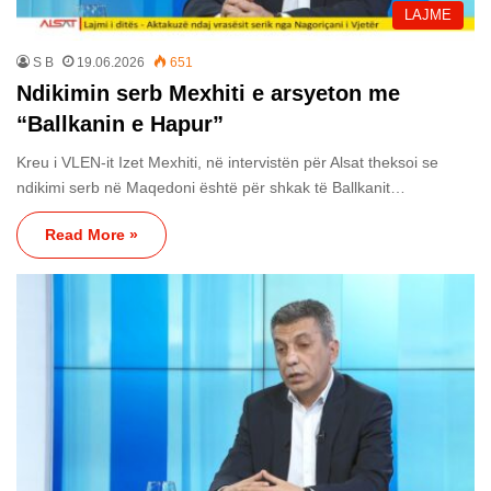
LAJME
S B
19.06.2026
651
Ndikimin serb Mexhiti e arsyeton me
“Ballkanin e Hapur”
Kreu i VLEN-it Izet Mexhiti, në intervistën për Alsat theksoi se
ndikimi serb në Maqedoni është për shkak të Ballkanit…
Read More »