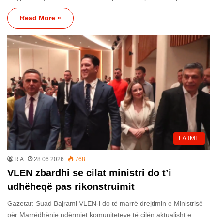
Read More »
LAJME
R A
28.06.2026
768
VLEN zbardhi se cilat ministri do t’i
udhëheqë pas rikonstruimit
Gazetar: Suad Bajrami VLEN-i do të marrë drejtimin e Ministrisë
për Marrëdhënie ndërmjet komuniteteve të cilën aktualisht e