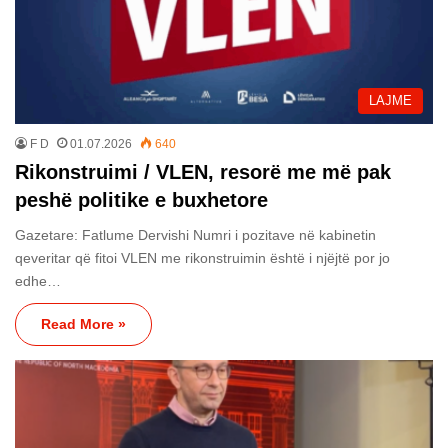
LAJME
F D
01.07.2026
640
Rikonstruimi / VLEN, resorë me më pak
peshë politike e buxhetore
Gazetare: Fatlume Dervishi Numri i pozitave në kabinetin
qeveritar që fitoi VLEN me rikonstruimin është i njëjtë por jo
edhe…
Read More »