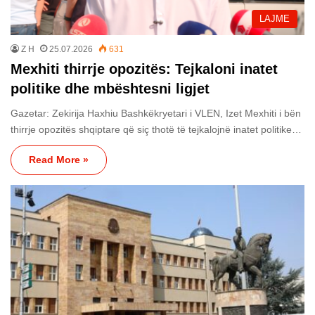
LAJME
Z H
25.07.2026
631
Mexhiti thirrje opozitës: Tejkaloni inatet
politike dhe mbështesni ligjet
Gazetar: Zekirija Haxhiu Bashkëkryetari i VLEN, Izet Mexhiti i bën
thirrje opozitës shqiptare që siç thotë të tejkalojnë inatet politike…
Read More »