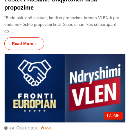
propozime
“Ende nuk janë caktuar, ka disa propozime brenda VLEN-it por
ende nuk është propozimi final. Sipas dinamikës së paraparë
do…
Read More »
LAJME
R A
28.07.2026
653