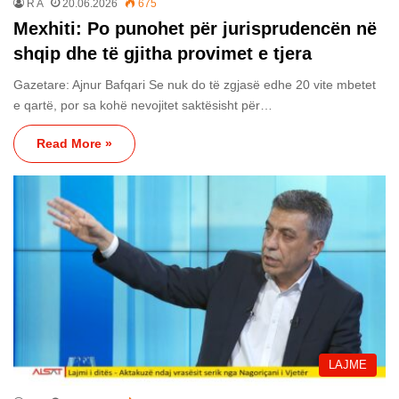
R A
20.06.2026
675
Mexhiti: Po punohet për jurisprudencën në
shqip dhe të gjitha provimet e tjera
Gazetare: Ajnur Bafqari Se nuk do të zgjasë edhe 20 vite mbetet
e qartë, por sa kohë nevojitet saktësisht për…
Read More »
LAJME