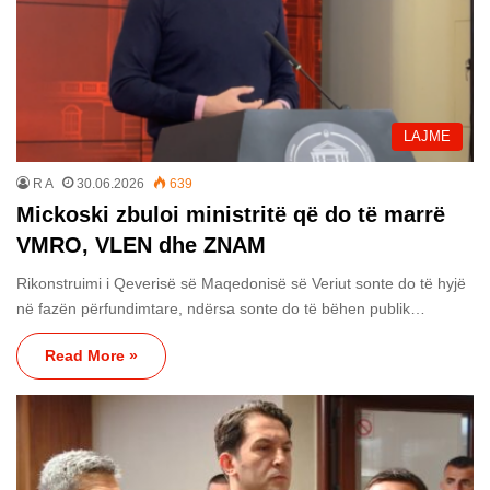
LAJME
R A
30.06.2026
639
Mickoski zbuloi ministritë që do të marrë
VMRO, VLEN dhe ZNAM
Rikonstruimi i Qeverisë së Maqedonisë së Veriut sonte do të hyjë
në fazën përfundimtare, ndërsa sonte do të bëhen publik…
Read More »