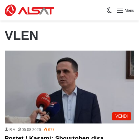
Switch skin
Menu
VLEN
VENDI
R A
05.08.2026
677
Postet / Kasami: Shqyrtohen disa