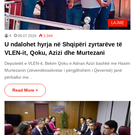
LAJME
A
08.07.2026
3,344
U ndalohet hyrja në Shqipëri zyrtarëve të
VLEN-it, Qoku, Azizi dhe Murtezani
Deputetët e VLEN-it, Bekim Qoku e Adnan Azizi bashkë me Hasim
Murtezanin (zëvendëssekretar i përgjithshëm i Qeverisë) janë
përballur me…
Read More »