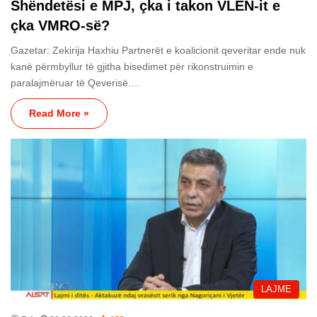
Shëndetësi e MPJ, çka i takon VLEN-it e
çka VMRO-së?
Gazetar: Zekirija Haxhiu Partnerët e koalicionit qeveritar ende nuk
kanë përmbyllur të gjitha bisedimet për rikonstruimin e
paralajmëruar të Qeverisë.…
Read More »
LAJME