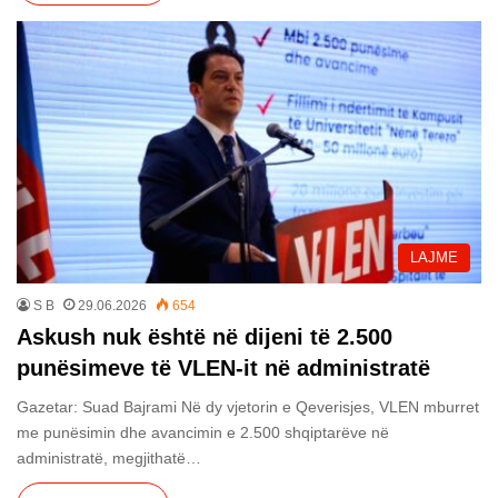
LAJME
S B
29.06.2026
654
Askush nuk është në dijeni të 2.500
punësimeve të VLEN-it në administratë
Gazetar: Suad Bajrami Në dy vjetorin e Qeverisjes, VLEN mburret
me punësimin dhe avancimin e 2.500 shqiptarëve në
administratë, megjithatë…