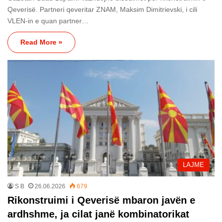
Qeverisë. Partneri qeveritar ZNAM, Maksim Dimitrievski, i cili
VLEN-in e quan partner…
Read More »
LAJME
S B
26.06.2026
679
Rikonstruimi i Qeverisë mbaron javën e
ardhshme, ja cilat janë kombinatorikat