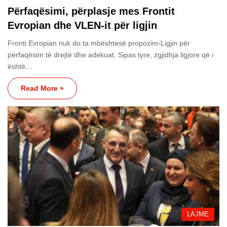
Përfaqësimi, përplasje mes Frontit
Evropian dhe VLEN-it për ligjin
Fronti Evropian nuk do ta mbështesë propozim-Ligjin për
përfaqësim të drejtë dhe adekuat. Sipas tyre, zgjidhja ligjore që i
është…
Read More »
LAJME