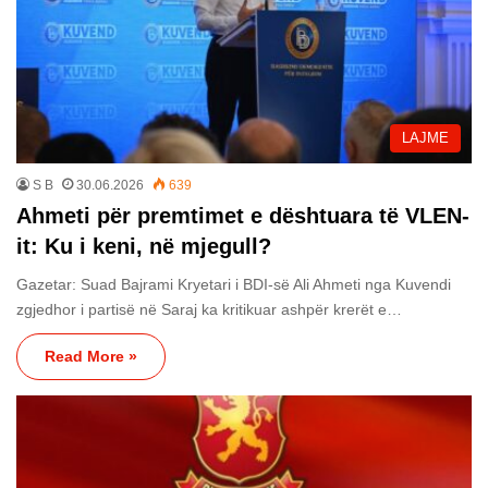
LAJME
S B
30.06.2026
639
Ahmeti për premtimet e dështuara të VLEN-
it: Ku i keni, në mjegull?
Gazetar: Suad Bajrami Kryetari i BDI-së Ali Ahmeti nga Kuvendi
zgjedhor i partisë në Saraj ka kritikuar ashpër krerët e…
Read More »