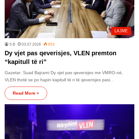
LAJME
S B
03.07.2026
653
Dy vjet pas qeverisjes, VLEN premton
“kapitull të ri”
Gazetar: Suad Bajrami Dy vjet pas qeverisjes me VMRO-në,
VLEN thotë se po hapin kapitull të ri të qeverisjes pasi…
Read More »