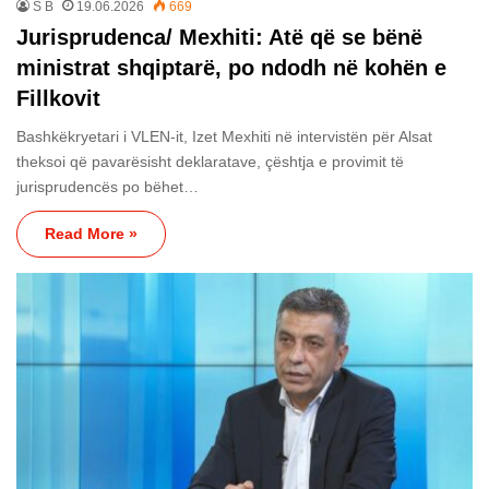
S B
19.06.2026
669
Jurisprudenca/ Mexhiti: Atë që se bënë
ministrat shqiptarë, po ndodh në kohën e
Fillkovit
Bashkëkryetari i VLEN-it, Izet Mexhiti në intervistën për Alsat
theksoi që pavarësisht deklaratave, çështja e provimit të
jurisprudencës po bëhet…
Read More »