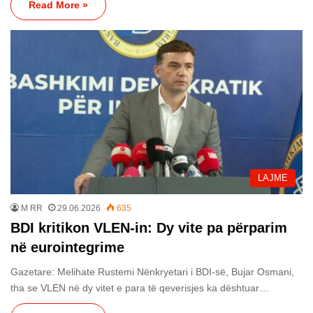
Read More »
LAJME
M RR
29.06.2026
635
BDI kritikon VLEN-in: Dy vite pa përparim
në eurointegrime
Gazetare: Melihate Rustemi Nënkryetari i BDI-së, Bujar Osmani,
tha se VLEN në dy vitet e para të qeverisjes ka dështuar…