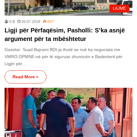
LAJME
S B
20.07.2026
657
Ligji për Përfaqësim, Pasholli: S’ka asnjë
argument për ta mbështetur
Gazetar: Suad Bajrami BDI-ja thotë se nuk ka negociata me
VMRO-DPMNE-në për të siguruar shumicën e Badenterit për
Ligjin për…
Read More »