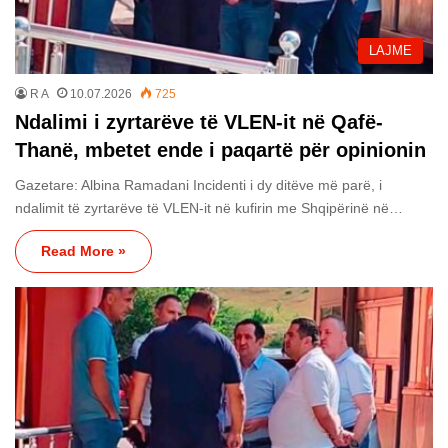
LAJME
R A
10.07.2026
725
Ndalimi i zyrtarëve të VLEN-it në Qafë-
Thanë, mbetet ende i paqartë për opinionin
Gazetare: Albina Ramadani Incidenti i dy ditëve më parë, i
ndalimit të zyrtarëve të VLEN-it në kufirin me Shqipërinë në…
Read More »