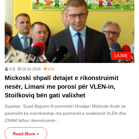
LAJME
S B
29.06.2026
659
Mickoski shpall detajet e rikonstruimit
nesër, Limani me porosi për VLEN-in,
Stoilkoviq bën gati valixhet
Gazetar: Suad Bajrami Kryeministri Hristijan Mickoski thotë se
parimisht ka marrëveshje me partnerët e koalicionit VLEN dhe
ZNAM lidhur rikonstruimin…
Read More »