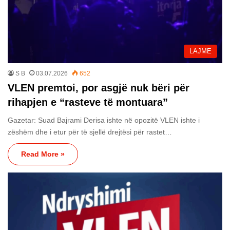
LAJME
S B
03.07.2026
652
VLEN premtoi, por asgjë nuk bëri për
rihapjen e “rasteve të montuara”
Gazetar: Suad Bajrami Derisa ishte në opozitë VLEN ishte i
zëshëm dhe i etur për të sjellë drejtësi për rastet…
Read More »