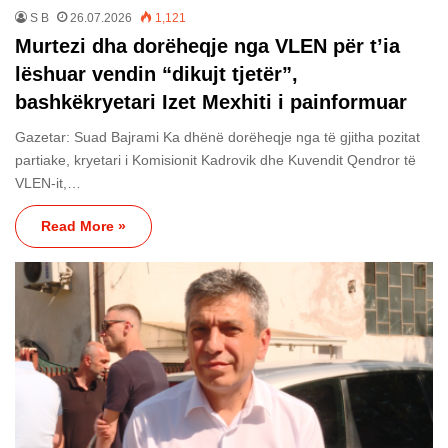
S B
26.07.2026
1,121
Murtezi dha dorëheqje nga VLEN për t’ia
lëshuar vendin “dikujt tjetër”,
bashkëkryetari Izet Mexhiti i painformuar
Gazetar: Suad Bajrami Ka dhënë dorëheqje nga të gjitha pozitat
partiake, kryetari i Komisionit Kadrovik dhe Kuvendit Qendror të
VLEN-it,…
Read More »