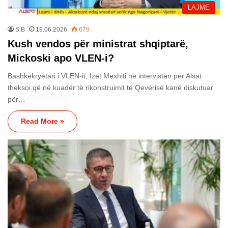
LAJME
S B
19.06.2026
679
Kush vendos për ministrat shqiptarë,
Mickoski apo VLEN-i?
Bashkëkryetari i VLEN-it, Izet Mexhiti në intervistën për Alsat
theksoi që në kuadër të rikonstruimit të Qeverisë kanë diskutuar
për…
Read More »