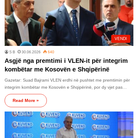
VENDI
S B
30.06.2026
640
Asgjë nga premtimi i VLEN-it për integrim
kombëtar me Kosovën e Shqipërinë
Gazetar: Suad Bajrami VLEN erdhi në pushtet me premtimin për
integrim kombëtar me Kosovën e Shqipërinë, por dy vjet pas…
Read More »