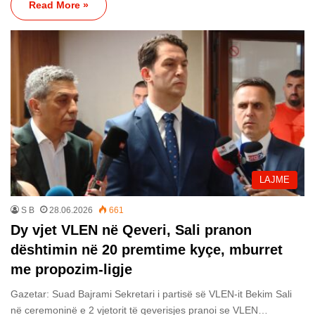
Read More »
LAJME
S B
28.06.2026
661
Dy vjet VLEN në Qeveri, Sali pranon
dështimin në 20 premtime kyçe, mburret
me propozim-ligje
Gazetar: Suad Bajrami Sekretari i partisë së VLEN-it Bekim Sali
në ceremoninë e 2 vjetorit të qeverisjes pranoi se VLEN…