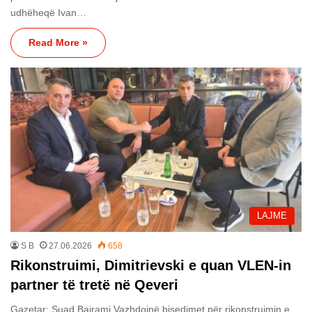
udhëheqë Ivan…
Read More »
LAJME
S B
27.06.2026
658
Rikonstruimi, Dimitrievski e quan VLEN-in
partner të tretë në Qeveri
Gazetar: Suad Bajrami Vazhdojnë bisedimet për rikonstruimin e