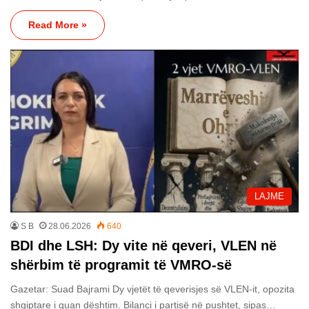
Read More »
LAJME
S B
28.06.2026
640
BDI dhe LSH: Dy vite në qeveri, VLEN në
shërbim të programit të VMRO-së
Gazetar: Suad Bajrami Dy vjetët të qeverisjes së VLEN-it, opozita
shqiptare i quan dështim. Bilanci i partisë në pushtet, sipas…