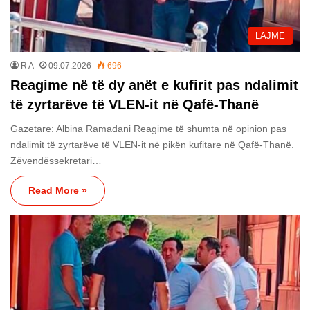
LAJME
R A
09.07.2026
696
Reagime në të dy anët e kufirit pas ndalimit
të zyrtarëve të VLEN-it në Qafë-Thanë
Gazetare: Albina Ramadani Reagime të shumta në opinion pas
ndalimit të zyrtarëve të VLEN-it në pikën kufitare në Qafë-Thanë.
Zëvendëssekretari…
Read More »