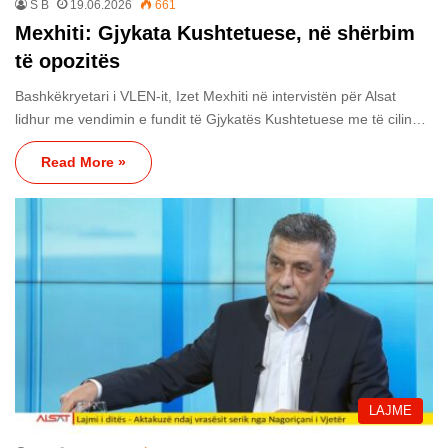
S B
19.06.2026
661
Mexhiti: Gjykata Kushtetuese, në shërbim
të opozitës
Bashkëkryetari i VLEN-it, Izet Mexhiti në intervistën për Alsat
lidhur me vendimin e fundit të Gjykatës Kushtetuese me të cilin…
Read More »
LAJME