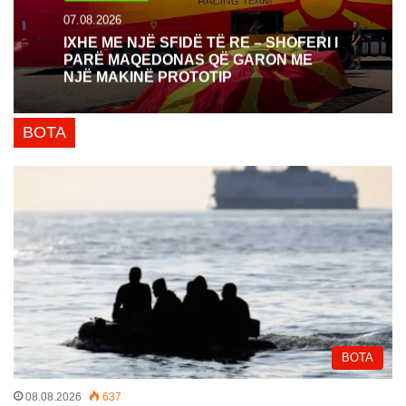
07.08.2026
IXHE ME NJË SFIDË TË RE – SHOFERI I
PARË MAQEDONAS QË GARON ME
NJË MAKINË PROTOTIP
BOTA
BOTA
08.08.2026
637