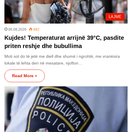
LAJME
06.08.2026
682
Kujdes! Temperaturat arrijnë 39°C, pasdite
priten reshje dhe bubullima
Moti sot do të jetë me diell dhe shumë i ngrohtë, me vranësira
lokale të lehta deri në mesatare, njofton…
Read More »