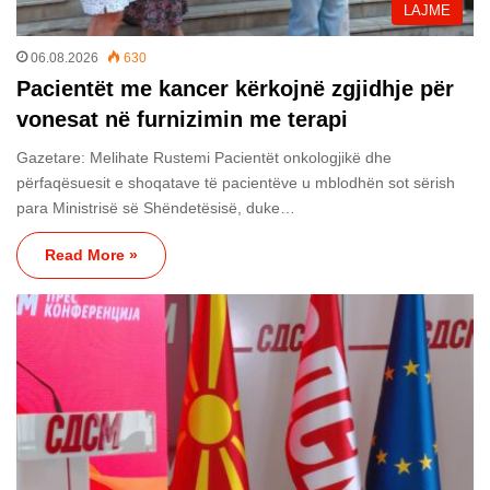
LAJME
06.08.2026
630
Pacientët me kancer kërkojnë zgjidhje për
vonesat në furnizimin me terapi
Gazetare: Melihate Rustemi Pacientët onkologjikë dhe
përfaqësuesit e shoqatave të pacientëve u mblodhën sot sërish
para Ministrisë së Shëndetësisë, duke…
Read More »