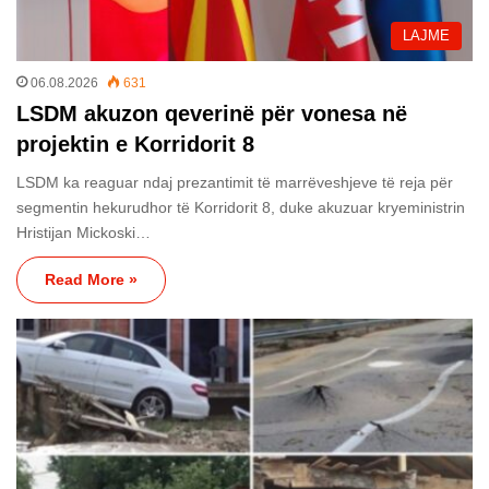
LAJME
06.08.2026
631
LSDM akuzon qeverinë për vonesa në
projektin e Korridorit 8
LSDM ka reaguar ndaj prezantimit të marrëveshjeve të reja për
segmentin hekurudhor të Korridorit 8, duke akuzuar kryeministrin
Hristijan Mickoski…
Read More »