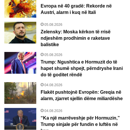
Evropa në 40 gradë: Rekorde në
Austri, alarm i kuq në Itali
05.08.2026
Zelensky: Moska kërkon të rrisë
ndjeshëm prodhimin e raketave
balistike
05.08.2026
Trump: Ngushtica e Hormuzit do të
hapet shumë shpejt, përndryshe Irani
do të goditet rëndë
04.08.2026
Flakët pushtojnë Evropën: Greqia në
alarm, zjarret sjellin dëme miliardëshe
04.08.2026
“Ka një marrëveshje për Hormuzin,”
Trump sinjale për fundin e luftës në