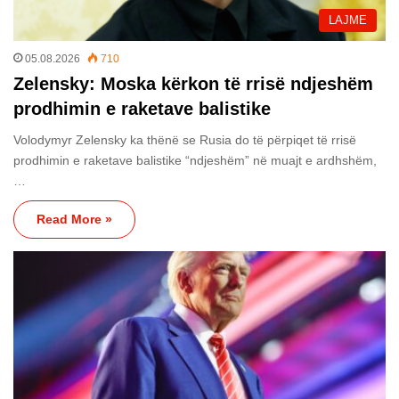
LAJME
05.08.2026
710
Zelensky: Moska kërkon të rrisë ndjeshëm
prodhimin e raketave balistike
Volodymyr Zelensky ka thënë se Rusia do të përpiqet të rrisë
prodhimin e raketave balistike “ndjeshëm” në muajt e ardhshëm,
…
Read More »