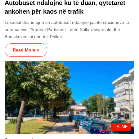
Autobusët ndalojnë ku të duan, qytetarët
ankohen për kaos në trafik
Lexuesit dëshmojnë se autobusët ndalojnë jashtë stacioneve të
autobusëve “Aradhat Partizane”, nëte Salla Universale dhe
Bunjakovec, si dhe tek Pallati…
Read More »
LAJME