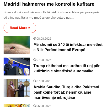
Madridi hakmerret me kontrolle kufitare
Spanja do të vendosë kontrolle të përkohshme kufitare për pasagjerët
që vijnë nga Italia me rrugë ajrore dhe detare nga…
Read More »
08.08.2026
Më shumë se 240 të infektuar me ethet
e Nilit Perëndimor në Evropë
07.08.2026
Trump rikthehet me urdhra të rinj për
kufizimin e shtetësisë automatike
07.08.2026
Arabia Saudite, Turqia dhe Pakistani
bashkojnë forcat: nënshkruajnë
marrëveshje mbrojtëse
06.08.2026