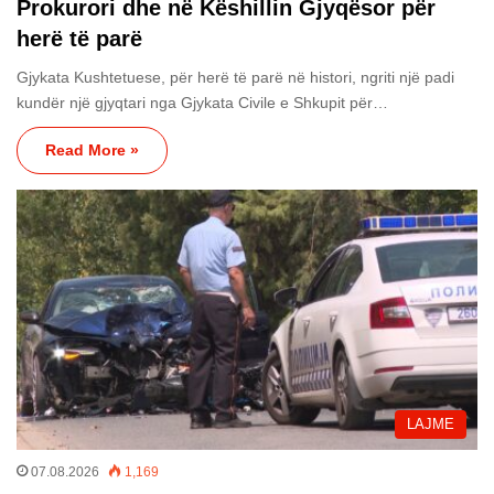
Prokurori dhe në Këshillin Gjyqësor për
herë të parë
Gjykata Kushtetuese, për herë të parë në histori, ngriti një padi
kundër një gjyqtari nga Gjykata Civile e Shkupit për…
Read More »
LAJME
07.08.2026
1,169