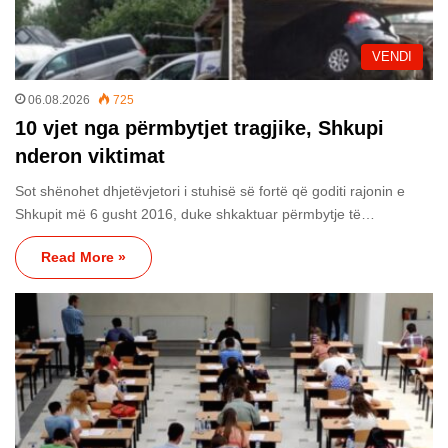
VENDI
06.08.2026
725
10 vjet nga përmbytjet tragjike, Shkupi
nderon viktimat
Sot shënohet dhjetëvjetori i stuhisë së fortë që goditi rajonin e
Shkupit më 6 gusht 2016, duke shkaktuar përmbytje të…
Read More »