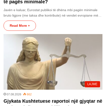
të pagës minimale?
Javën e kaluar, Eurostat publikoi të dhëna mbi pagën minimale
bruto ligjore (me taksa dhe kontribute) në vendet evropiane më…
Read More »
LAJME
07.08.2026
662
Gjykata Kushtetuese raportoi një gjyqtar në