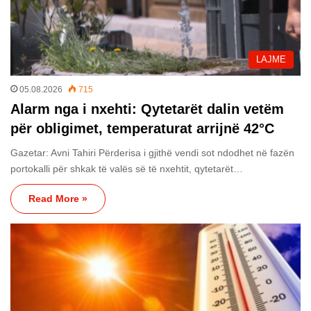
LAJME
05.08.2026
715
Alarm nga i nxehti: Qytetarët dalin vetëm
për obligimet, temperaturat arrijnë 42°C
Gazetar: Avni Tahiri Përderisa i gjithë vendi sot ndodhet në fazën
portokalli për shkak të valës së të nxehtit, qytetarët…
Read More »