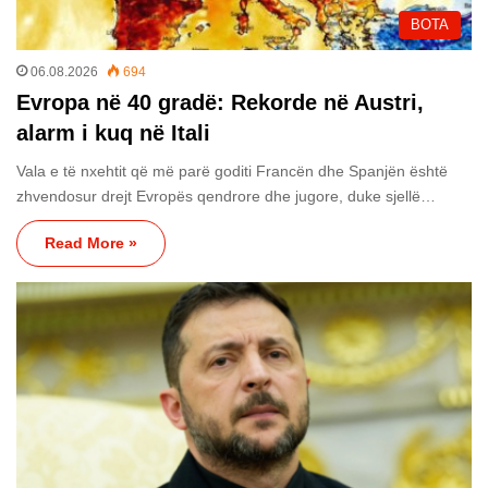
BOTA
06.08.2026
694
Evropa në 40 gradë: Rekorde në Austri,
alarm i kuq në Itali
Vala e të nxehtit që më parë goditi Francën dhe Spanjën është
zhvendosur drejt Evropës qendrore dhe jugore, duke sjellë…
Read More »