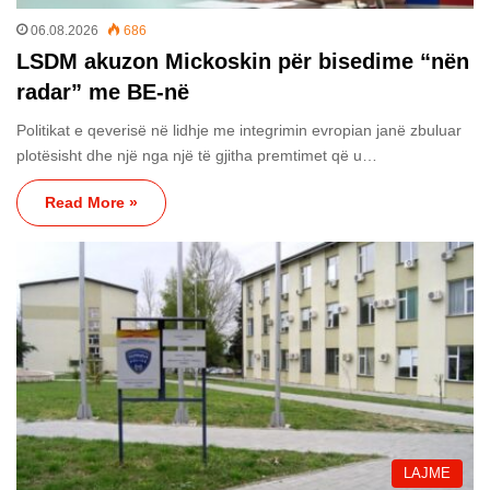
06.08.2026
686
LSDM akuzon Mickoskin për bisedime “nën
radar” me BE-në
Politikat e qeverisë në lidhje me integrimin evropian janë zbuluar
plotësisht dhe një nga një të gjitha premtimet që u…
Read More »
LAJME