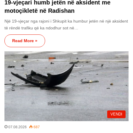
19-vjeçari humb jetën në aksident me
motoçikletë në Radishan
Një 19-vjeçar nga rajoni i Shkupit ka humbur jetën në një aksident
të rëndë trafiku që ka ndodhur sot në…
Read More »
VENDI
07.08.2026
687