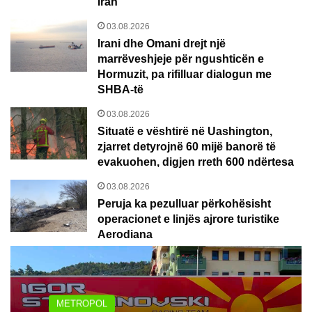
Iran
03.08.2026
Irani dhe Omani drejt një
marrëveshjeje për ngushticën e
Hormuzit, pa rifilluar dialogun me
SHBA-të
03.08.2026
Situatë e vështirë në Uashington,
zjarret detyrojnë 60 mijë banorë të
evakuohen, digjen rreth 600 ndërtesa
03.08.2026
Peruja ka pezulluar përkohësisht
operacionet e linjës ajrore turistike
Aerodiana
METROPOL