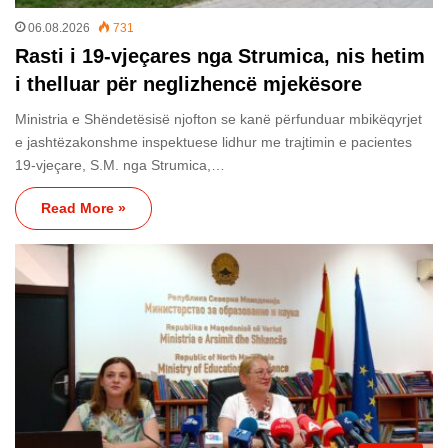
06.08.2026
731
Rasti i 19-vjeçares nga Strumica, nis hetim
i thelluar për neglizhencë mjekësore
Ministria e Shëndetësisë njofton se kanë përfunduar mbikëqyrjet
e jashtëzakonshme inspektuese lidhur me trajtimin e pacientes
19-vjeçare, S.M. nga Strumica,…
Read More »