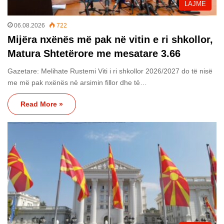
LAJME
06.08.2026
722
Mijëra nxënës më pak në vitin e ri shkollor,
Matura Shtetërore me mesatare 3.66
Gazetare: Melihate Rustemi Viti i ri shkollor 2026/2027 do të nisë
me më pak nxënës në arsimin fillor dhe të…
Read More »