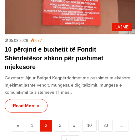
LAJME
05.08.2026
677
10 përqind e buxhetit të Fondit
Shëndetësor shkon për pushimet
mjekësore
Gazetare: Ajnur Bafqari Keqpërdorimet me pushimet mjekësore,
mjekimet jashtë vendit, mungesa e digjitalizimit, mungesa e
komunikimit të sistemeve IT mes…
Read More »
«
1
2
3
»
10
20
...