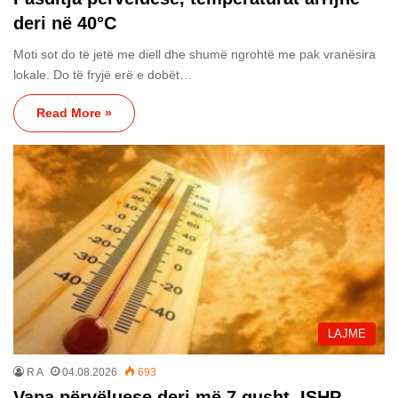
deri në 40°C
Moti sot do të jetë me diell dhe shumë ngrohtë me pak vranësira
lokale. Do të fryjë erë e dobët…
Read More »
LAJME
R A
04.08.2026
693
Vapa përvëluese deri më 7 gusht, ISHP