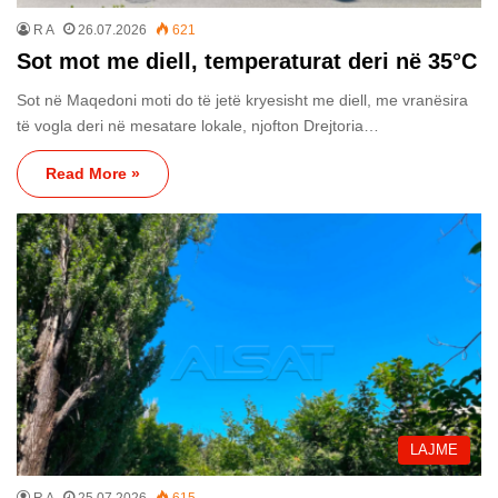
R A
26.07.2026
621
Sot mot me diell, temperaturat deri në 35°C
Sot në Maqedoni moti do të jetë kryesisht me diell, me vranësira
të vogla deri në mesatare lokale, njofton Drejtoria…
Read More »
LAJME
R A
25.07.2026
615