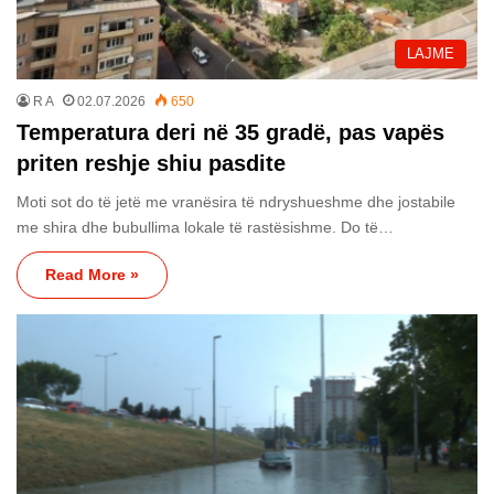
LAJME
R A
02.07.2026
650
Temperatura deri në 35 gradë, pas vapës
priten reshje shiu pasdite
Moti sot do të jetë me vranësira të ndryshueshme dhe jostabile
me shira dhe bubullima lokale të rastësishme. Do të…
Read More »