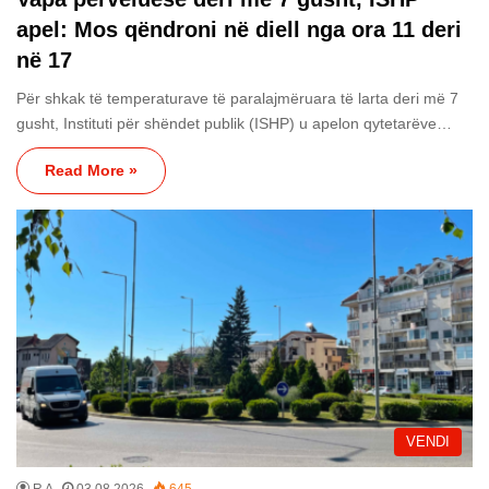
apel: Mos qëndroni në diell nga ora 11 deri
në 17
Për shkak të temperaturave të paralajmëruara të larta deri më 7
gusht, Instituti për shëndet publik (ISHP) u apelon qytetarëve…
Read More »
VENDI
R A
03.08.2026
645