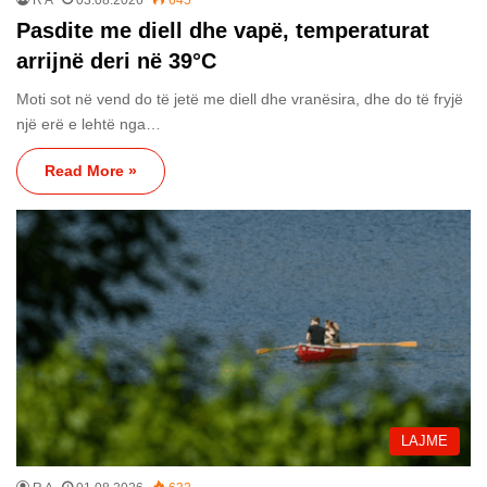
Pasdite me diell dhe vapë, temperaturat
arrijnë deri në 39°C
Moti sot në vend do të jetë me diell dhe vranësira, dhe do të fryjë
një erë e lehtë nga…
Read More »
LAJME