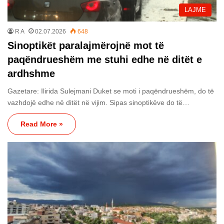
LAJME
R A
02.07.2026
648
Sinoptikët paralajmërojnë mot të
paqëndrueshëm me stuhi edhe në ditët e
ardhshme
Gazetare: Ilirida Sulejmani Duket se moti i paqëndrueshëm, do të
vazhdojë edhe në ditët në vijim. Sipas sinoptikëve do të…
Read More »