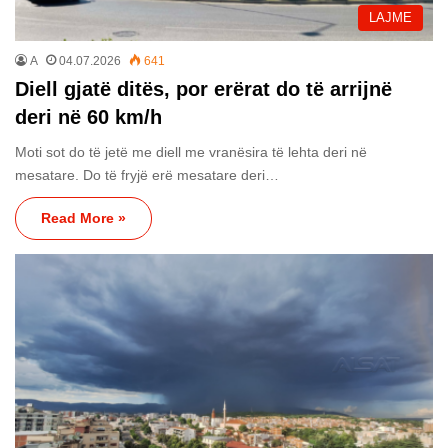
LAJME
A
04.07.2026
641
Diell gjatë ditës, por erërat do të arrijnë
deri në 60 km/h
Moti sot do të jetë me diell me vranësira të lehta deri në
mesatare. Do të fryjë erë mesatare deri…
Read More »