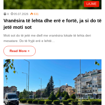
LAJME
A
05.07.2026
631
Vranësira të lehta dhe erë e fortë, ja si do të
jetë moti sot
Moti sot do të jetë me diell me vranësira lokale të lehta deri
mesatare. Do të fryjë erë e lehtë…
Read More »