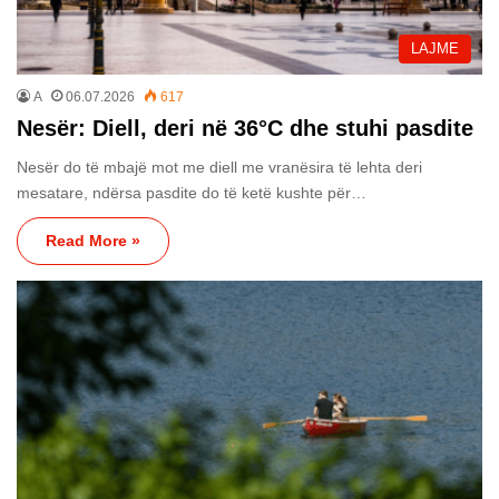
LAJME
A
06.07.2026
617
Nesër: Diell, deri në 36°C dhe stuhi pasdite
Nesër do të mbajë mot me diell me vranësira të lehta deri
mesatare, ndërsa pasdite do të ketë kushte për…
Read More »