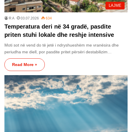
LAJME
R A
03.07.2026
634
Temperatura deri në 34 gradë, pasdite
priten stuhi lokale dhe reshje intensive
Moti sot në vend do të jetë i ndryshueshëm me vranësira dhe
periudha me diell, por pasdite pritet përsëri destabilizim…
Read More »