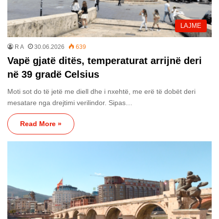
LAJME
R A
30.06.2026
639
Vapë gjatë ditës, temperaturat arrijnë deri
në 39 gradë Celsius
Moti sot do të jetë me diell dhe i nxehtë, me erë të dobët deri
mesatare nga drejtimi verilindor. Sipas…
Read More »