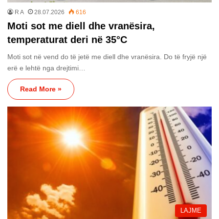
R A
28.07.2026
616
Moti sot me diell dhe vranësira,
temperaturat deri në 35°C
Moti sot në vend do të jetë me diell dhe vranësira. Do të fryjë një
erë e lehtë nga drejtimi…
Read More »
LAJME