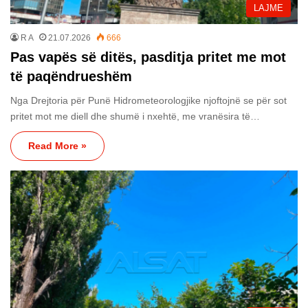
LAJME
R A
21.07.2026
666
Pas vapës së ditës, pasditja pritet me mot
të paqëndrueshëm
Nga Drejtoria për Punë Hidrometeorologjike njoftojnë se për sot
pritet mot me diell dhe shumë i nxehtë, me vranësira të…
Read More »