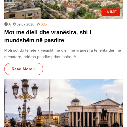
LAJME
A
09.07.2026
635
Mot me diell dhe vranësira, shi i
mundshëm në pasdite
Moti sot do të jetë kryesisht me diell me vranësira të lehta deri në
mesatare, ndërsa pasdite priten shira të…
Read More »