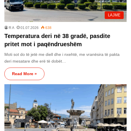
LAJME
R A
01.07.2026
638
Temperatura deri në 38 gradë, pasdite
pritet mot i paqëndrueshëm
Moti sot do të jetë me diell dhe i nxehtë, me vranësira të pakta
deri mesatare dhe erë të dobët…
Read More »