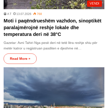
VENDI
A T
13.07.2026
768
Moti i paqëndrueshëm vazhdon, sinoptikët
paralajmërojnë reshje lokale dhe
temperatura deri në 38°C
Gazetar: Avni Tahiri Nga pesë deri në tetë litra reshje shiu për
metër katror u regjistruan pasditen e djeshme në…
Read More »