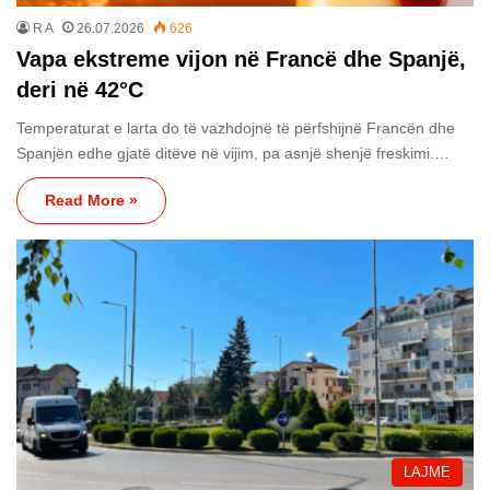
R A
26.07.2026
626
Vapa ekstreme vijon në Francë dhe Spanjë,
deri në 42°C
Temperaturat e larta do të vazhdojnë të përfshijnë Francën dhe
Spanjën edhe gjatë ditëve në vijim, pa asnjë shenjë freskimi.…
Read More »
LAJME