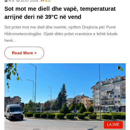
R A
30.07.2026
632
Sot mot me diell dhe vapë, temperaturat
arrijnë deri në 39°C në vend
Sot pritet mot me diell dhe nxehtë, njofton Drejtoria për Punë
Hidrometeorologjike. Gjatë ditës pritet vranësira e lehtë lokale
herë…
Read More »
LAJME