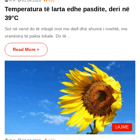
R A
01.08.2026
632
Temperatura të larta edhe pasdite, deri në
39°C
Sot në vend do të mbajë mot me diell dhe shumë i nxehtë, me
vranësira të pakta lokale. Do të…
Read More »
LAJME