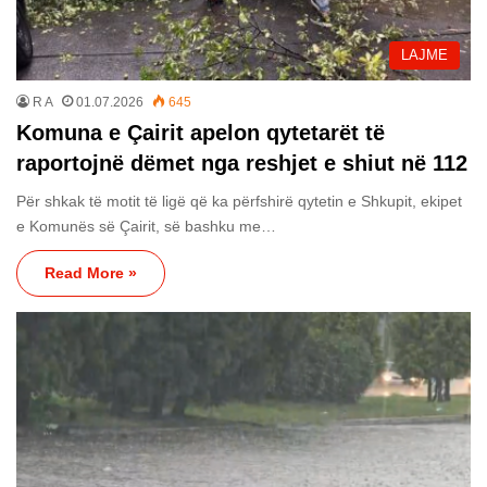
LAJME
R A
01.07.2026
645
Komuna e Çairit apelon qytetarët të
raportojnë dëmet nga reshjet e shiut në 112
Për shkak të motit të ligë që ka përfshirë qytetin e Shkupit, ekipet
e Komunës së Çairit, së bashku me…
Read More »