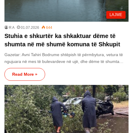
LAJME
R A
01.07.2026
644
Stuhia e shkurtër ka shkaktuar dëme të
shumta në më shumë komuna të Shkupit
Gazetar: Avni Tahiri Bodrume shtëpish të përmbytura, vetura të
ngujuara në mes të bulevardeve në ujë, dhe dëme të shumta…
Read More »