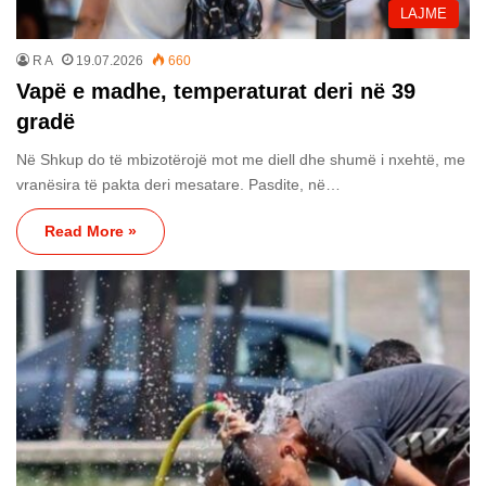
LAJME
R A
19.07.2026
660
Vapë e madhe, temperaturat deri në 39
gradë
Në Shkup do të mbizotërojë mot me diell dhe shumë i nxehtë, me
vranësira të pakta deri mesatare. Pasdite, në…
Read More »