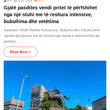
R A
21.07.2026
973
Gjatë pasdites vendi pritet të përfshihet
nga një stuhi me të reshura intensive,
bubullima dhe vetëtima
Gazetare: Amila Rashiti Kumanova, Dellçeva dhe Dojrani ishin
rajonet që pësuan më së shumti nga stuhia e mbrëmshme që
përfshiu…
Read More »