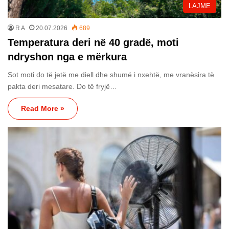
LAJME
R A
20.07.2026
689
Temperatura deri në 40 gradë, moti
ndryshon nga e mërkura
Sot moti do të jetë me diell dhe shumë i nxehtë, me vranësira të
pakta deri mesatare. Do të fryjë…
Read More »