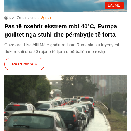
LAJME
R A
02.07.2026
671
Pas të nxehtit ekstrem mbi 40°C, Evropa
goditet nga stuhi dhe përmbytje të forta
Gazetare: Lisa Alili Më e goditura ishte Rumania, ku kryeqyteti
Bukureshti dhe 20 rajone të tjera u përballën me reshje…
Read More »