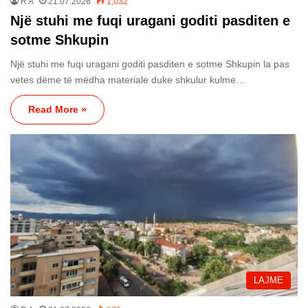
R A
21.07.2026
1,032
Një stuhi me fuqi uragani goditi pasditen e
sotme Shkupin
Një stuhi me fuqi uragani goditi pasditen e sotme Shkupin la pas
vetes dëme të mëdha materiale duke shkulur kulme…
Read More »
LAJME