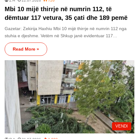
Z H
22.07.2026
726
Mbi 10 mijë thirrje në numrin 112, të
dëmtuar 117 vetura, 35 çati dhe 189 pemë
Gazetar: Zekirija Haxhiu Mbi 10 mijë thirrje në numrin 112 nga
stuhia e djeshme. Vetëm në Shkup janë evidentuar 117…
Read More »
VENDI