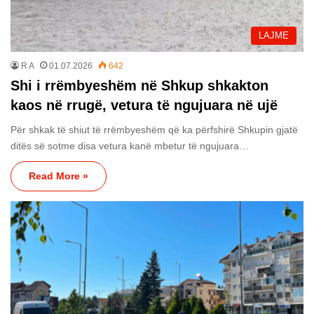
LAJME
R A
01.07.2026
642
Shi i rrëmbyeshëm në Shkup shkakton
kaos në rrugë, vetura të ngujuara në ujë
Për shkak të shiut të rrëmbyeshëm që ka përfshirë Shkupin gjatë
ditës së sotme disa vetura kanë mbetur të ngujuara…
Read More »