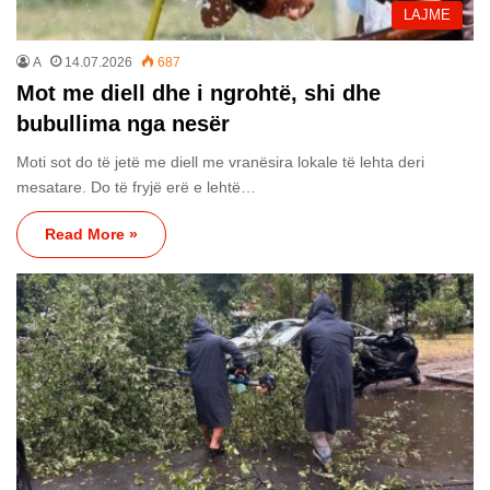
LAJME
A
14.07.2026
687
Mot me diell dhe i ngrohtë, shi dhe
bubullima nga nesër
Moti sot do të jetë me diell me vranësira lokale të lehta deri
mesatare. Do të fryjë erë e lehtë…
Read More »