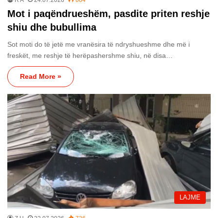
R A
24.07.2026
664
Mot i paqëndrueshëm, pasdite priten reshje
shiu dhe bubullima
Sot moti do të jetë me vranësira të ndryshueshme dhe më i
freskët, me reshje të herëpashershme shiu, në disa…
Read More »
LAJME